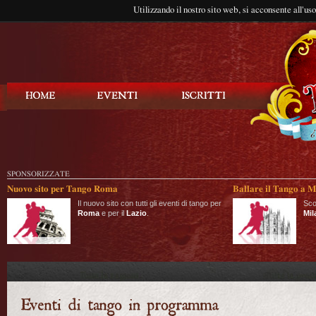
Utilizzando il nostro sito web, si acconsente all'us
Balla Tango
SPONSORIZZATE
Nuovo sito per Tango Roma
Ballare il Tango a M
Il nuovo sito con tutti gli eventi di tango per
Sco
Roma
e per il
Lazio
.
Mil