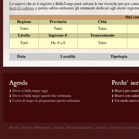
Lo sapevi che se ti registri a BallaTango puoi salvare le tue ricerche per poi con
Iscriviti adesso
, e potrai subito utilizzare gli strumenti dedicati agli utenti registra
Stai con
Regione
Provincia
Città
Tutte
Tutte
Tutte
Livello
Ingresso €
Tesseramento
Tutti
Da: 0 a 0
Tutte
Data
Località
Tipologia
Dove si balla tango oggi
Ricevi per email g
Dove si balla tango questo fine settimana
Ricevi con caden
I corsi di tango in programma questa settimana
Un modo nuovo p
Home
|
Eventi
|
Milonghe
|
Scuole
|
Musicalizadores
|
Iscriviti
|
Centro assistenz