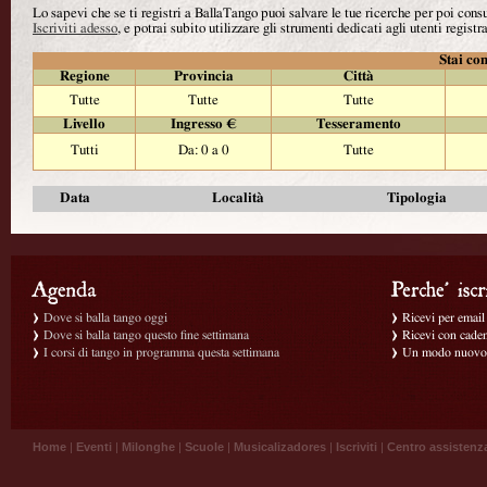
Lo sapevi che se ti registri a BallaTango puoi salvare le tue ricerche per poi con
Iscriviti adesso
, e potrai subito utilizzare gli strumenti dedicati agli utenti registra
Stai con
Regione
Provincia
Città
Tutte
Tutte
Tutte
Livello
Ingresso €
Tesseramento
Tutti
Da: 0 a 0
Tutte
Data
Località
Tipologia
Dove si balla tango oggi
Ricevi per email g
Dove si balla tango questo fine settimana
Ricevi con caden
I corsi di tango in programma questa settimana
Un modo nuovo p
Home
|
Eventi
|
Milonghe
|
Scuole
|
Musicalizadores
|
Iscriviti
|
Centro assistenz