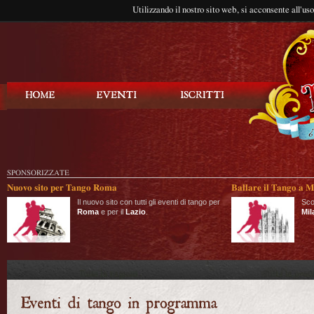
Utilizzando il nostro sito web, si acconsente all'us
Balla Tango
SPONSORIZZATE
Nuovo sito per Tango Roma
Ballare il Tango a M
Il nuovo sito con tutti gli eventi di tango per
Sco
Roma
e per il
Lazio
.
Mil