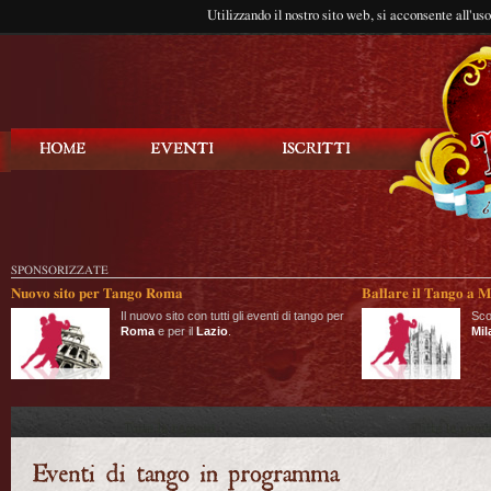
Utilizzando il nostro sito web, si acconsente all'us
Balla Tango
SPONSORIZZATE
Nuovo sito per Tango Roma
Ballare il Tango a M
Il nuovo sito con tutti gli eventi di tango per
Sco
Roma
e per il
Lazio
.
Mil