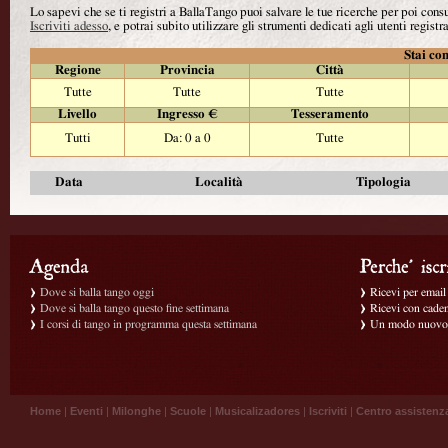
Lo sapevi che se ti registri a BallaTango puoi salvare le tue ricerche per poi con
Iscriviti adesso
, e potrai subito utilizzare gli strumenti dedicati agli utenti registra
Stai con
Regione
Provincia
Città
Tutte
Tutte
Tutte
Livello
Ingresso €
Tesseramento
Tutti
Da: 0 a 0
Tutte
Data
Località
Tipologia
Dove si balla tango oggi
Ricevi per email g
Dove si balla tango questo fine settimana
Ricevi con caden
I corsi di tango in programma questa settimana
Un modo nuovo p
Home
|
Eventi
|
Milonghe
|
Scuole
|
Musicalizadores
|
Iscriviti
|
Centro assistenz