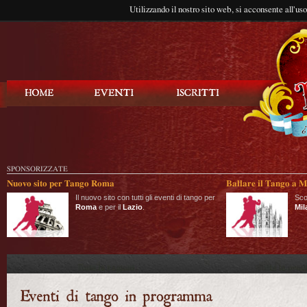
Utilizzando il nostro sito web, si acconsente all'us
Balla Tango
SPONSORIZZATE
Nuovo sito per Tango Roma
Ballare il Tango a M
Il nuovo sito con tutti gli eventi di tango per
Sco
Roma
e per il
Lazio
.
Mil