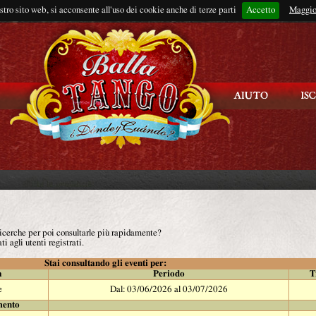
ostro sito web, si acconsente all'uso dei cookie anche di terze parti
Accetto
Rimani connes
Maggio
 ricerche per poi consultarle più rapidamente?
ti agli utenti registrati.
Stai consultando gli eventi per:
à
Periodo
T
e
Dal: 03/06/2026 al 03/07/2026
mento