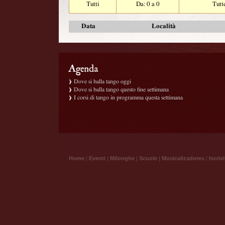
Tutti
Da: 0 a 0
Tutt
Data
Località
Dove si balla tango oggi
Dove si balla tango questo fine settimana
I corsi di tango in programma questa settimana
Home
|
Eventi
|
Milonghe
|
Scuole
|
Musicalizadores
|
Iscrivi