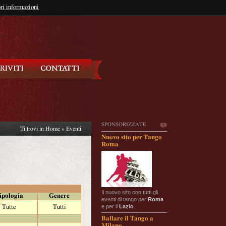
so?
ri informazioni
oppure
Iscriviti
SPONSORIZZATE
Ti trovi in
Home
»
Eventi
Nuovo sito per Tango
Roma
Il nuovo sito con tutti gli
ipologia
Genere
eventi di tango per
Roma
e per il
Lazio
.
Tutte
Tutti
Ballare il Tango a
Milano