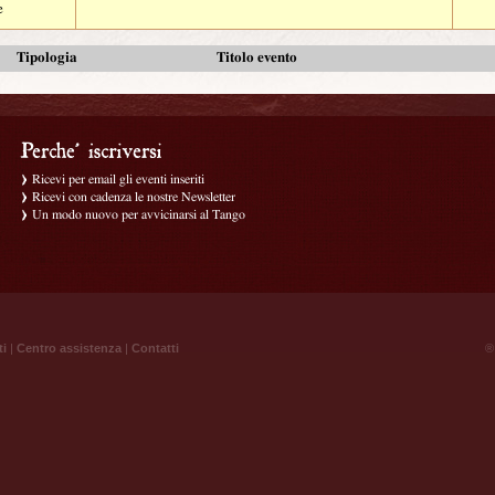
e
Tipologia
Titolo evento
Ricevi per email gli eventi inseriti
Ricevi con cadenza le nostre Newsletter
Un modo nuovo per avvicinarsi al Tango
ti
|
Centro assistenza
|
Contatti
® 