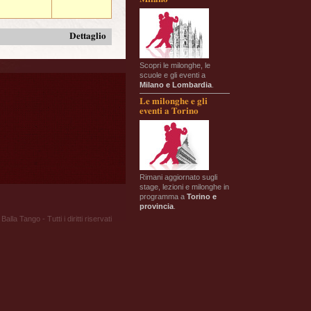
Dettaglio
Scopri le milonghe, le
scuole e gli eventi a
Milano e Lombardia
.
Le milonghe e gli
eventi a Torino
Rimani aggiornato sugli
stage, lezioni e milonghe in
programma a
Torino e
provincia
.
Balla Tango - Tutti i diritti riservati