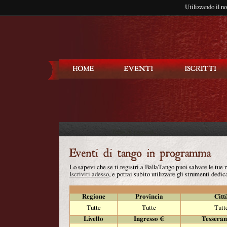
Utilizzando il n
Balla Tango
Lo sapevi che se ti registri a BallaTango puoi salvare le tue
Iscriviti adesso
, e potrai subito utilizzare gli strumenti dedica
Regione
Provincia
Citt
Tutte
Tutte
Tutt
Livello
Ingresso €
Tessera