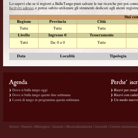
Lo sapevi che se ti registri a BallaTango puoi salvare le tue ricerche per poi con
Iscriviti adesso
, e potrai subito utilizzare gli strumenti dedicati agli utenti registra
Stai con
Regione
Provincia
Città
Tutte
Tutte
Tutte
Livello
Ingresso €
Tesseramento
Tutti
Da: 0 a 0
Tutte
Data
Località
Tipologia
Dove si balla tango oggi
Ricevi per email g
Dove si balla tango questo fine settimana
Ricevi con caden
I corsi di tango in programma questa settimana
Un modo nuovo p
Home
|
Eventi
|
Milonghe
|
Scuole
|
Musicalizadores
|
Iscriviti
|
Centro assistenz