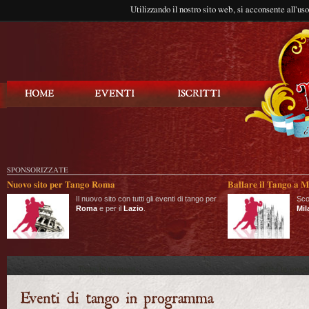
Utilizzando il nostro sito web, si acconsente all'us
Balla Tango
SPONSORIZZATE
Nuovo sito per Tango Roma
Ballare il Tango a M
Il nuovo sito con tutti gli eventi di tango per
Sco
Roma
e per il
Lazio
.
Mil