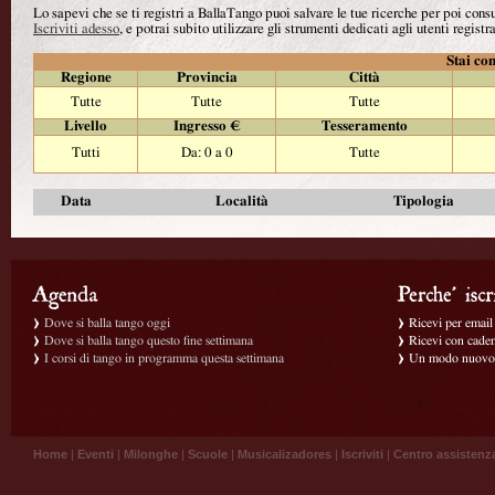
Lo sapevi che se ti registri a BallaTango puoi salvare le tue ricerche per poi con
Iscriviti adesso
, e potrai subito utilizzare gli strumenti dedicati agli utenti registra
Stai con
Regione
Provincia
Città
Tutte
Tutte
Tutte
Livello
Ingresso €
Tesseramento
Tutti
Da: 0 a 0
Tutte
Data
Località
Tipologia
Dove si balla tango oggi
Ricevi per email g
Dove si balla tango questo fine settimana
Ricevi con caden
I corsi di tango in programma questa settimana
Un modo nuovo p
Home
|
Eventi
|
Milonghe
|
Scuole
|
Musicalizadores
|
Iscriviti
|
Centro assistenz