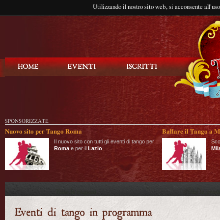
Utilizzando il nostro sito web, si acconsente all'us
Balla Tango
SPONSORIZZATE
Nuovo sito per Tango Roma
Ballare il Tango a M
Il nuovo sito con tutti gli eventi di tango per
Sco
Roma
e per il
Lazio
.
Mil