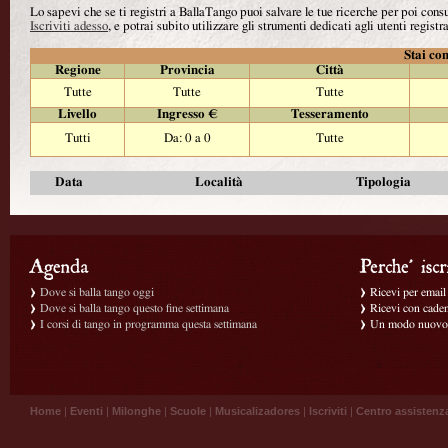
Lo sapevi che se ti registri a BallaTango puoi salvare le tue ricerche per poi con
Iscriviti adesso
, e potrai subito utilizzare gli strumenti dedicati agli utenti registra
Stai con
Regione
Provincia
Città
Tutte
Tutte
Tutte
Livello
Ingresso €
Tesseramento
Tutti
Da: 0 a 0
Tutte
Data
Località
Tipologia
Dove si balla tango oggi
Ricevi per email g
Dove si balla tango questo fine settimana
Ricevi con caden
I corsi di tango in programma questa settimana
Un modo nuovo p
Home
|
Eventi
|
Milonghe
|
Scuole
|
Musicalizadores
|
Iscriviti
|
Centro assistenz