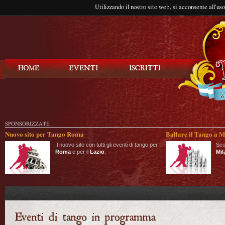
Utilizzando il nostro sito web, si acconsente all'us
Balla Tango
SPONSORIZZATE
Nuovo sito per Tango Roma
Ballare il Tango a M
Il nuovo sito con tutti gli eventi di tango per
Sco
Roma
e per il
Lazio
.
Mil