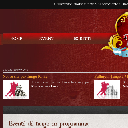
Utilizzando il nostro sito web, si acconsente all'us
Balla Tango
SPONSORIZZATE
Nuovo sito per Tango Roma
Ballare il Tango a M
Il nuovo sito con tutti gli eventi di tango per
Sco
Roma
e per il
Lazio
.
Mil