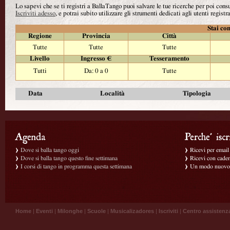
Lo sapevi che se ti registri a BallaTango puoi salvare le tue ricerche per poi con
Iscriviti adesso
, e potrai subito utilizzare gli strumenti dedicati agli utenti registra
Stai con
Regione
Provincia
Città
Tutte
Tutte
Tutte
Livello
Ingresso €
Tesseramento
Tutti
Da: 0 a 0
Tutte
Data
Località
Tipologia
Dove si balla tango oggi
Ricevi per email g
Dove si balla tango questo fine settimana
Ricevi con caden
I corsi di tango in programma questa settimana
Un modo nuovo p
Home
|
Eventi
|
Milonghe
|
Scuole
|
Musicalizadores
|
Iscriviti
|
Centro assistenz