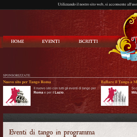
Utilizzando il nostro sito web, si acconsente all'us
Balla Tango
SPONSORIZZATE
Nuovo sito per Tango Roma
Ballare il Tango a M
Il nuovo sito con tutti gli eventi di tango per
Sco
Roma
e per il
Lazio
.
Mil