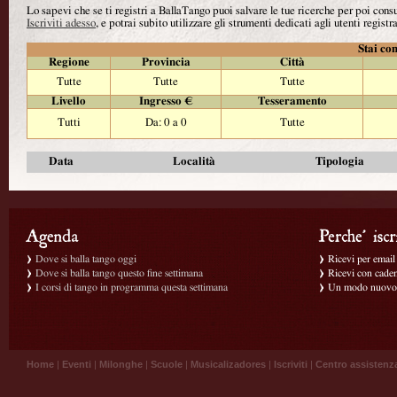
Lo sapevi che se ti registri a BallaTango puoi salvare le tue ricerche per poi con
Iscriviti adesso
, e potrai subito utilizzare gli strumenti dedicati agli utenti registra
Stai con
Regione
Provincia
Città
Tutte
Tutte
Tutte
Livello
Ingresso €
Tesseramento
Tutti
Da: 0 a 0
Tutte
Data
Località
Tipologia
Dove si balla tango oggi
Ricevi per email g
Dove si balla tango questo fine settimana
Ricevi con caden
I corsi di tango in programma questa settimana
Un modo nuovo p
Home
|
Eventi
|
Milonghe
|
Scuole
|
Musicalizadores
|
Iscriviti
|
Centro assistenz