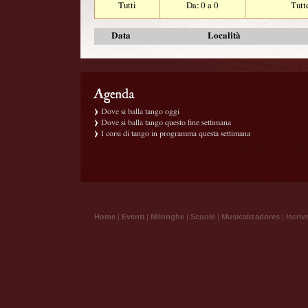
Tutti
Da: 0 a 0
Tutt
Data
Località
Dove si balla tango oggi
Dove si balla tango questo fine settimana
I corsi di tango in programma questa settimana
Home
|
Eventi
|
Milonghe
|
Scuole
|
Musicalizadores
|
Iscrivi