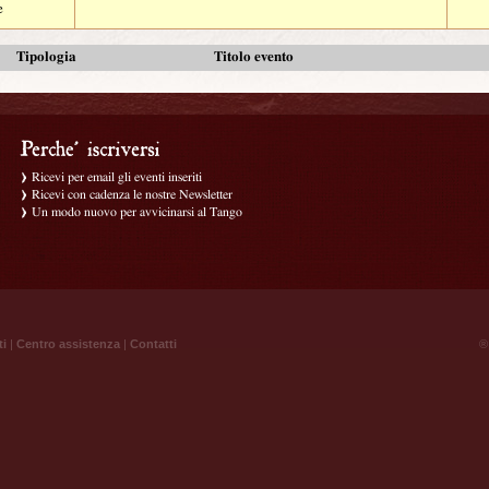
e
Tipologia
Titolo evento
Ricevi per email gli eventi inseriti
Ricevi con cadenza le nostre Newsletter
Un modo nuovo per avvicinarsi al Tango
ti
|
Centro assistenza
|
Contatti
® 