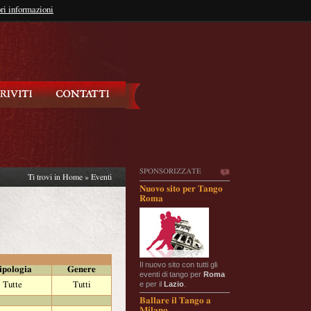
so?
ri informazioni
oppure
Iscriviti
SPONSORIZZATE
Ti trovi in
Home
»
Eventi
Nuovo sito per Tango
Roma
Il nuovo sito con tutti gli
ipologia
Genere
eventi di tango per
Roma
e per il
Lazio
.
Tutte
Tutti
Ballare il Tango a
Milano