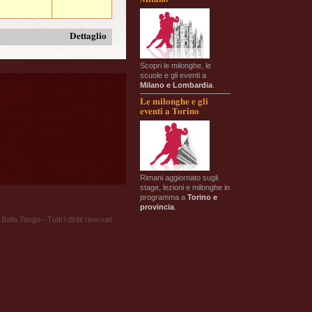
Dettaglio
Scopri le milonghe, le
scuole e gli eventi a
Milano e Lombardia
.
Le milonghe e gli
eventi a Torino
Rimani aggiornato sugli
stage, lezioni e milonghe in
programma a
Torino e
provincia
.
Balla Tango - Tutti i diritti riservati