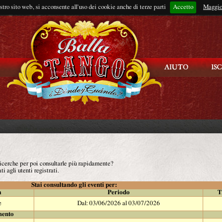
ostro sito web, si acconsente all'uso dei cookie anche di terze parti
Accetto
Rimani connes
Maggio
 ricerche per poi consultarle più rapidamente?
ti agli utenti registrati.
Stai consultando gli eventi per:
à
Periodo
T
e
Dal: 03/06/2026 al 03/07/2026
mento