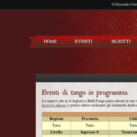
Utilizzando il n
Balla Tango
Lo sapevi che se ti registri a BallaTango puoi salvare le tue
Iscriviti adesso
, e potrai subito utilizzare gli strumenti dedica
Regione
Provincia
Citt
Tutte
Tutte
Tutt
Livello
Ingresso €
Tessera