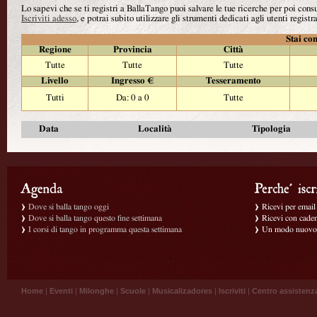
Lo sapevi che se ti registri a BallaTango puoi salvare le tue ricerche per poi con
Iscriviti adesso
, e potrai subito utilizzare gli strumenti dedicati agli utenti registra
Stai con
Regione
Provincia
Città
Tutte
Tutte
Tutte
Livello
Ingresso €
Tesseramento
Tutti
Da: 0 a 0
Tutte
Data
Località
Tipologia
Dove si balla tango oggi
Ricevi per email g
Dove si balla tango questo fine settimana
Ricevi con caden
I corsi di tango in programma questa settimana
Un modo nuovo p
Home
|
Eventi
|
Milonghe
|
Scuole
|
Musicalizadores
|
Iscriviti
|
Centro assistenz