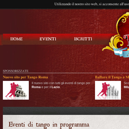
Utilizzando il nostro sito web, si acconsente all'us
Balla Tango
SPONSORIZZATE
Nuovo sito per Tango Roma
Ballare il Tango a M
Il nuovo sito con tutti gli eventi di tango per
Sco
Roma
e per il
Lazio
.
Mil