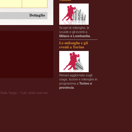
Dettaglio
Scopri le milonghe, le
scuole e gli eventi a
Milano e Lombardia
.
Le milonghe e gli
eventi a Torino
Rimani aggiornato sugli
stage, lezioni e milonghe in
programma a
Torino e
provincia
.
Balla Tango - Tutti i diritti riservati