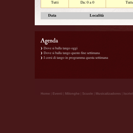
Tutti
Da: 0 a 0
Tutt
Data
Località
Dove si balla tango oggi
Dove si balla tango questo fine settimana
I corsi di tango in programma questa settimana
Home
|
Eventi
|
Milonghe
|
Scuole
|
Musicalizadores
|
Iscrivi