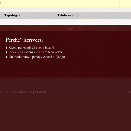
e
Tipologia
Titolo evento
Ricevi per email gli eventi inseriti
Ricevi con cadenza le nostre Newsletter
Un modo nuovo per avvicinarsi al Tango
ti
|
Centro assistenza
|
Contatti
® 