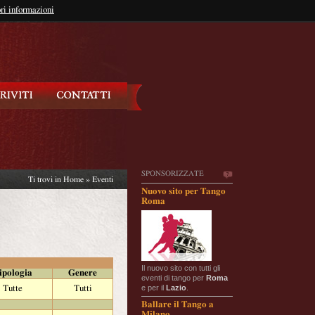
so?
ri informazioni
oppure
Iscriviti
SPONSORIZZATE
Ti trovi in
Home
»
Eventi
Nuovo sito per Tango
Roma
Il nuovo sito con tutti gli
ipologia
Genere
eventi di tango per
Roma
e per il
Lazio
.
Tutte
Tutti
Ballare il Tango a
Milano