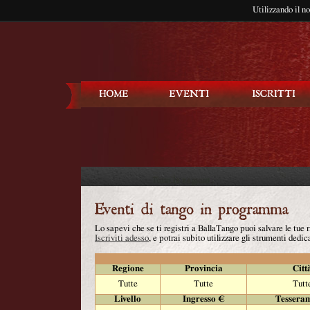
Utilizzando il n
Balla Tango
Lo sapevi che se ti registri a BallaTango puoi salvare le tue
Iscriviti adesso
, e potrai subito utilizzare gli strumenti dedica
Regione
Provincia
Citt
Tutte
Tutte
Tutt
Livello
Ingresso €
Tessera