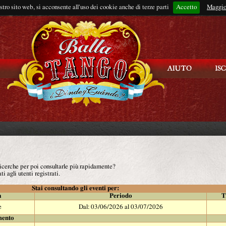
ostro sito web, si acconsente all'uso dei cookie anche di terze parti
Accetto
Rimani connes
Maggio
 ricerche per poi consultarle più rapidamente?
ti agli utenti registrati.
Stai consultando gli eventi per:
à
Periodo
T
e
Dal: 03/06/2026 al 03/07/2026
mento