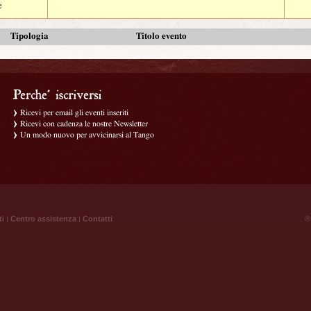
e
Tipologia
Titolo evento
Ricevi per email gli eventi inseriti
Ricevi con cadenza le nostre Newsletter
Un modo nuovo per avvicinarsi al Tango
ti
|
Centro assistenza
|
Contatti
® 