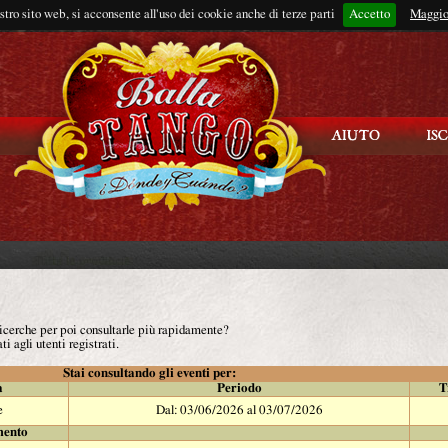
ostro sito web, si acconsente all'uso dei cookie anche di terze parti
Accetto
Rimani connes
Maggio
 ricerche per poi consultarle più rapidamente?
ti agli utenti registrati.
Stai consultando gli eventi per:
à
Periodo
T
e
Dal: 03/06/2026 al 03/07/2026
mento