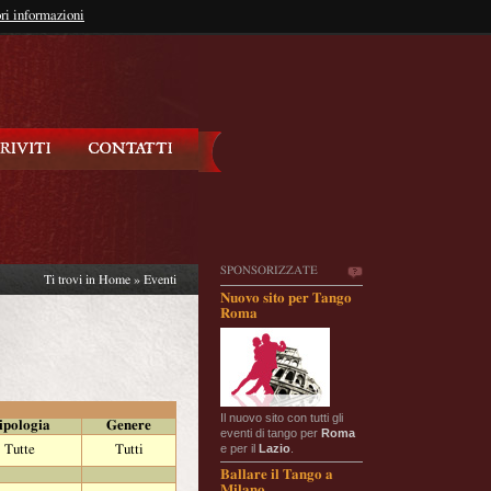
so?
ri informazioni
oppure
Iscriviti
SPONSORIZZATE
Ti trovi in
Home
»
Eventi
Nuovo sito per Tango
Roma
Il nuovo sito con tutti gli
ipologia
Genere
eventi di tango per
Roma
e per il
Lazio
.
Tutte
Tutti
Ballare il Tango a
Milano