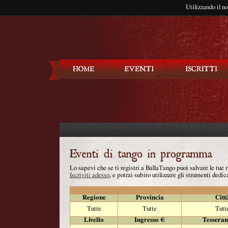
Utilizzando il n
Balla Tango
Lo sapevi che se ti registri a BallaTango puoi salvare le tue
Iscriviti adesso
, e potrai subito utilizzare gli strumenti dedica
Regione
Provincia
Citt
Tutte
Tutte
Tutt
Livello
Ingresso €
Tessera