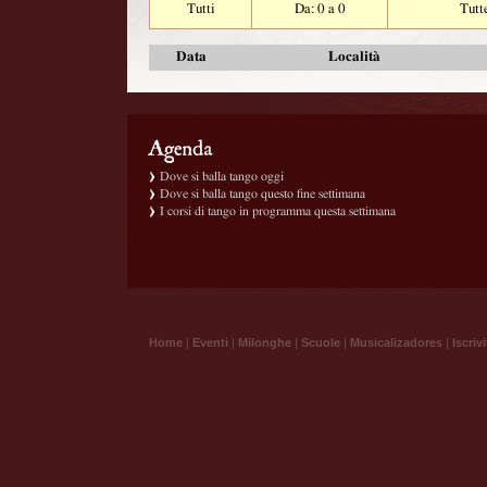
Tutti
Da: 0 a 0
Tutt
Data
Località
Dove si balla tango oggi
Dove si balla tango questo fine settimana
I corsi di tango in programma questa settimana
Home
|
Eventi
|
Milonghe
|
Scuole
|
Musicalizadores
|
Iscrivi