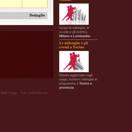
Dettaglio
Scopri le milonghe, le
scuole e gli eventi a
Milano e Lombardia
.
Le milonghe e gli
eventi a Torino
Rimani aggiornato sugli
stage, lezioni e milonghe in
programma a
Torino e
provincia
.
Balla Tango - Tutti i diritti riservati