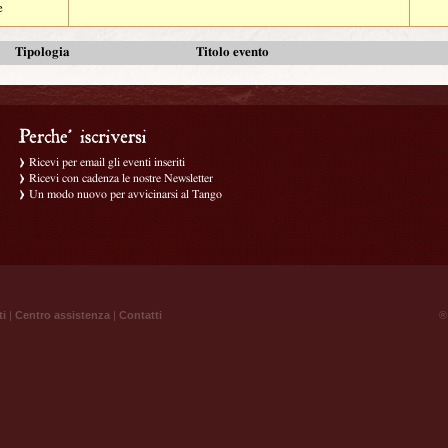
e
Tipologia
Titolo evento
Ricevi per email gli eventi inseriti
Ricevi con cadenza le nostre Newsletter
Un modo nuovo per avvicinarsi al Tango
ti
|
Centro assistenza
|
Contatti
® 