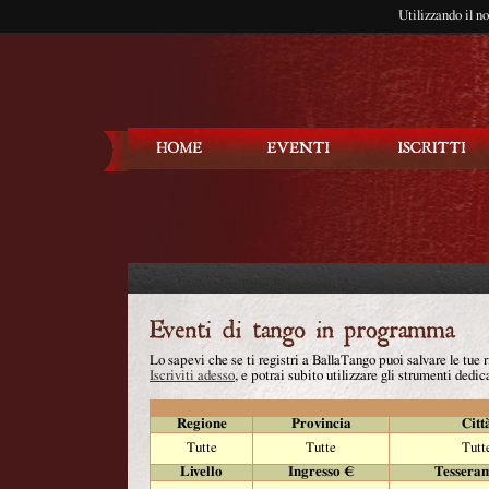
Utilizzando il n
Balla Tango
Lo sapevi che se ti registri a BallaTango puoi salvare le tue
Iscriviti adesso
, e potrai subito utilizzare gli strumenti dedica
Regione
Provincia
Citt
Tutte
Tutte
Tutt
Livello
Ingresso €
Tessera