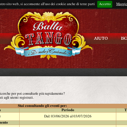
ostro sito web, si acconsente all'uso dei cookie anche di terze parti
Accetto
Rimani connes
Maggio
 ricerche per poi consultarle più rapidamente?
ti agli utenti registrati.
Stai consultando gli eventi per:
à
Periodo
T
e
Dal: 03/06/2026 al 03/07/2026
mento