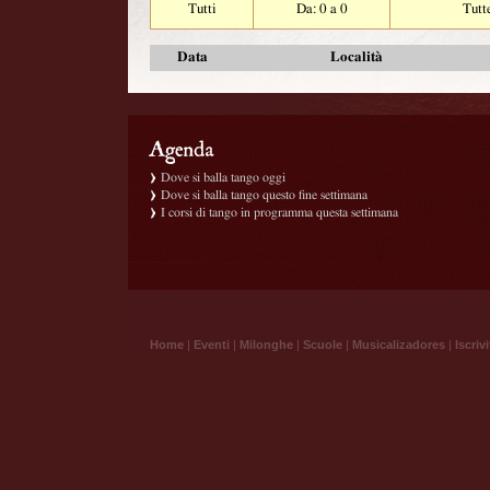
Tutti
Da: 0 a 0
Tutt
Data
Località
Dove si balla tango oggi
Dove si balla tango questo fine settimana
I corsi di tango in programma questa settimana
Home
|
Eventi
|
Milonghe
|
Scuole
|
Musicalizadores
|
Iscrivi