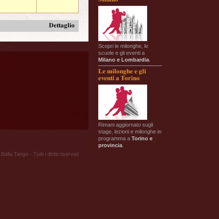
Dettaglio
Scopri le milonghe, le
scuole e gli eventi a
Milano e Lombardia
.
Le milonghe e gli
eventi a Torino
Rimani aggiornato sugli
stage, lezioni e milonghe in
programma a
Torino e
provincia
.
Balla Tango - Tutti i diritti riservati