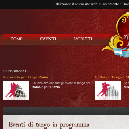
Utilizzando il nostro sito web, si acconsente all'us
Balla Tango
SPONSORIZZATE
Nuovo sito per Tango Roma
Ballare il Tango a M
Il nuovo sito con tutti gli eventi di tango per
Sco
Roma
e per il
Lazio
.
Mil