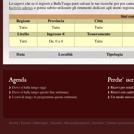
Lo sapevi che se ti registri a BallaTango puoi salvare le tue ricerche per poi con
Iscriviti adesso
, e potrai subito utilizzare gli strumenti dedicati agli utenti registra
Stai con
Regione
Provincia
Città
Tutte
Tutte
Tutte
Livello
Ingresso €
Tesseramento
Tutti
Da: 0 a 0
Tutte
Data
Località
Tipologia
Dove si balla tango oggi
Ricevi per email g
Dove si balla tango questo fine settimana
Ricevi con caden
I corsi di tango in programma questa settimana
Un modo nuovo p
Home
|
Eventi
|
Milonghe
|
Scuole
|
Musicalizadores
|
Iscriviti
|
Centro assistenz