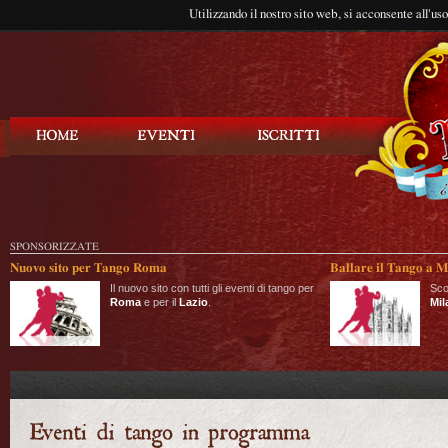
Utilizzando il nostro sito web, si acconsente all'us
Balla Tango
SPONSORIZZATE
Nuovo sito per Tango Roma
Ballare il Tango a M
Il nuovo sito con tutti gli eventi di tango per
Sco
Roma
e per il
Lazio
.
Mil