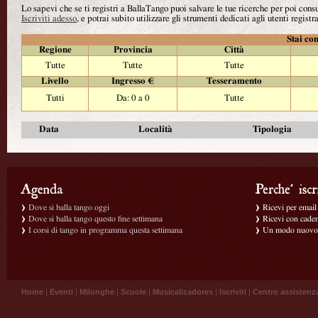
Lo sapevi che se ti registri a BallaTango puoi salvare le tue ricerche per poi con
Iscriviti adesso
, e potrai subito utilizzare gli strumenti dedicati agli utenti registra
Stai con
Regione
Provincia
Città
Tutte
Tutte
Tutte
Livello
Ingresso €
Tesseramento
Tutti
Da: 0 a 0
Tutte
Data
Località
Tipologia
Dove si balla tango oggi
Ricevi per email g
Dove si balla tango questo fine settimana
Ricevi con caden
I corsi di tango in programma questa settimana
Un modo nuovo p
Home
|
Eventi
|
Milonghe
|
Scuole
|
Musicalizadores
|
Iscriviti
|
Centro assistenz