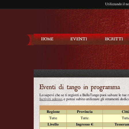
Utilizzando il n
Balla Tango
Lo sapevi che se ti registri a BallaTango puoi salvare le tue
Iscriviti adesso
, e potrai subito utilizzare gli strumenti dedica
Regione
Provincia
Citt
Tutte
Tutte
Tutt
Livello
Ingresso €
Tessera