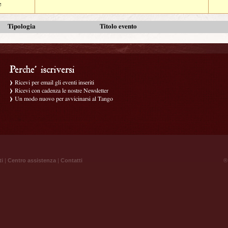
e
Tipologia
Titolo evento
Ricevi per email gli eventi inseriti
Ricevi con cadenza le nostre Newsletter
Un modo nuovo per avvicinarsi al Tango
ti
|
Centro assistenza
|
Contatti
® 