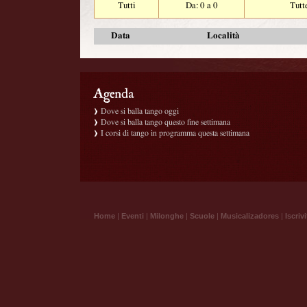
Tutti
Da: 0 a 0
Tutt
Data
Località
Dove si balla tango oggi
Dove si balla tango questo fine settimana
I corsi di tango in programma questa settimana
Home
|
Eventi
|
Milonghe
|
Scuole
|
Musicalizadores
|
Iscrivi