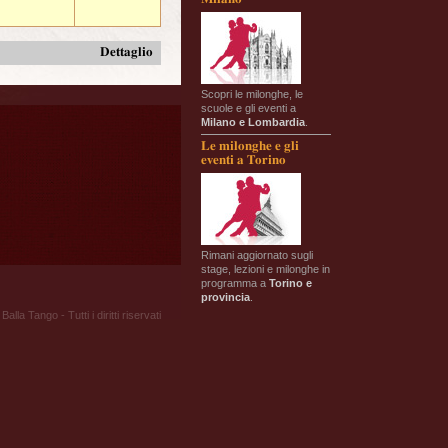
Dettaglio
Scopri le milonghe, le
scuole e gli eventi a
Milano e Lombardia
.
Le milonghe e gli
eventi a Torino
Rimani aggiornato sugli
stage, lezioni e milonghe in
programma a
Torino e
provincia
.
Balla Tango - Tutti i diritti riservati