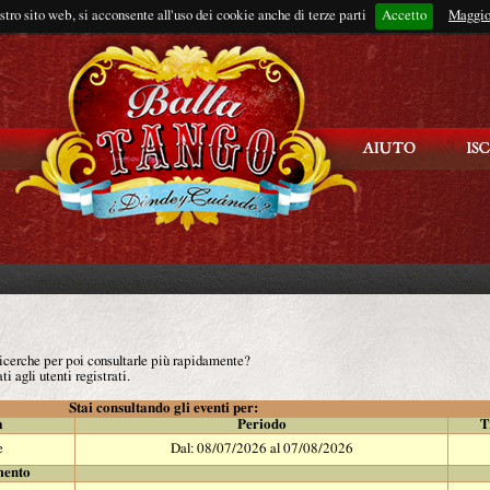
ostro sito web, si acconsente all'uso dei cookie anche di terze parti
Accetto
Rimani connes
Maggio
 ricerche per poi consultarle più rapidamente?
ti agli utenti registrati.
Stai consultando gli eventi per:
à
Periodo
T
e
Dal: 08/07/2026 al 07/08/2026
mento