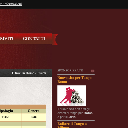
so?
ri informazioni
oppure
Iscriviti
SPONSORIZZATE
Ti trovi in
Home
»
Eventi
Nuovo sito per Tango
Roma
Il nuovo sito con tutti gli
ipologia
Genere
eventi di tango per
Roma
e per il
Lazio
.
Tutte
Tutti
Ballare il Tango a
Milano