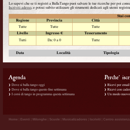
Lo sapevi che se ti registri a BallaTango puoi salvare le tue ricerche per poi con
Iscriviti adesso
, e potrai subito utilizzare gli strumenti dedicati agli utenti registra
Stai con
Regione
Provincia
Città
Tutte
Tutte
Tutte
Livello
Ingresso €
Tesseramento
Tutti
Da: 0 a 0
Tutte
Data
Località
Tipologia
Dove si balla tango oggi
Ricevi per email g
Dove si balla tango questo fine settimana
Ricevi con caden
I corsi di tango in programma questa settimana
Un modo nuovo p
Home
|
Eventi
|
Milonghe
|
Scuole
|
Musicalizadores
|
Iscriviti
|
Centro assistenz