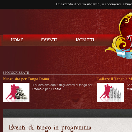
Utilizzando il nostro sito web, si acconsente all'us
Balla Tango
SPONSORIZZATE
Nuovo sito per Tango Roma
Ballare il Tango a M
Il nuovo sito con tutti gli eventi di tango per
Sco
Roma
e per il
Lazio
.
Mil