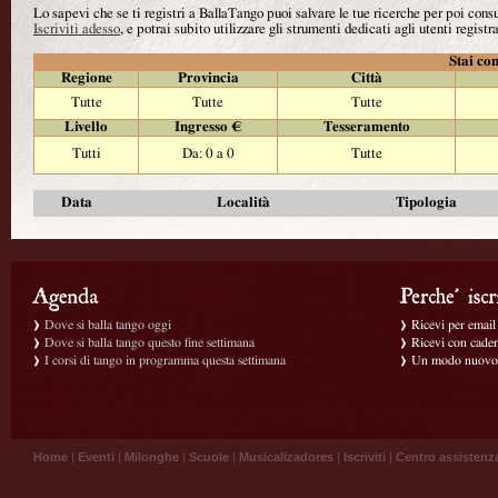
Lo sapevi che se ti registri a BallaTango puoi salvare le tue ricerche per poi con
Iscriviti adesso
, e potrai subito utilizzare gli strumenti dedicati agli utenti registra
Stai con
Regione
Provincia
Città
Tutte
Tutte
Tutte
Livello
Ingresso €
Tesseramento
Tutti
Da: 0 a 0
Tutte
Data
Località
Tipologia
Dove si balla tango oggi
Ricevi per email g
Dove si balla tango questo fine settimana
Ricevi con caden
I corsi di tango in programma questa settimana
Un modo nuovo p
Home
|
Eventi
|
Milonghe
|
Scuole
|
Musicalizadores
|
Iscriviti
|
Centro assistenz