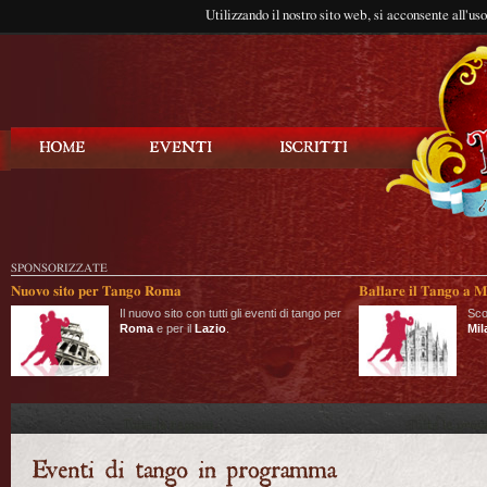
Utilizzando il nostro sito web, si acconsente all'us
Balla Tango
SPONSORIZZATE
Nuovo sito per Tango Roma
Ballare il Tango a M
Il nuovo sito con tutti gli eventi di tango per
Sco
Roma
e per il
Lazio
.
Mil