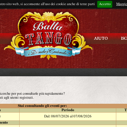
ostro sito web, si acconsente all'uso dei cookie anche di terze parti
Accetto
Rimani connes
Maggio
 ricerche per poi consultarle più rapidamente?
ti agli utenti registrati.
Stai consultando gli eventi per:
à
Periodo
T
e
Dal: 08/07/2026 al 07/08/2026
mento