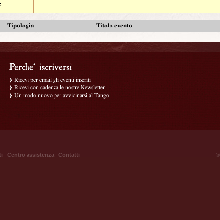
e
Tipologia
Titolo evento
Ricevi per email gli eventi inseriti
Ricevi con cadenza le nostre Newsletter
Un modo nuovo per avvicinarsi al Tango
ti
|
Centro assistenza
|
Contatti
® 