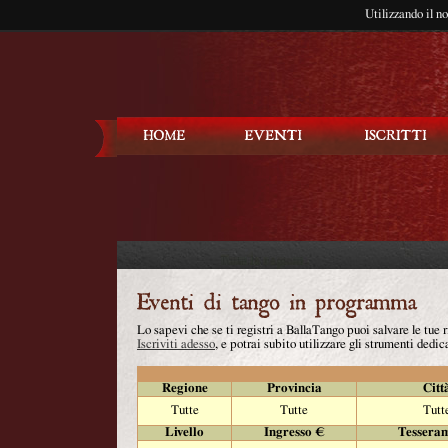
Utilizzando il n
Balla Tango
Lo sapevi che se ti registri a BallaTango puoi salvare le tue
Iscriviti adesso
, e potrai subito utilizzare gli strumenti dedica
Regione
Provincia
Citt
Tutte
Tutte
Tutt
Livello
Ingresso €
Tessera