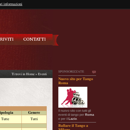
so?
ri informazioni
oppure
Iscriviti
SPONSORIZZATE
Ti trovi in
Home
»
Eventi
Nuovo sito per Tango
Roma
Il nuovo sito con tutti gli
ipologia
Genere
eventi di tango per
Roma
e per il
Lazio
.
Tutte
Tutti
Ballare il Tango a
Milano