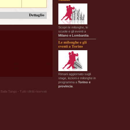
Dettaglio
Scopri le milonghe, le
scuole e gli eventi a
Milano e Lombardia
.
Le milonghe e gli
eventi a Torino
Rimani aggiornato sugli
stage, lezioni e milonghe in
programma a
Torino e
provincia
.
Balla Tango - Tutti i diritti riservati