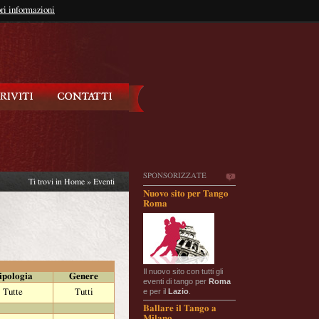
so?
ri informazioni
oppure
Iscriviti
SPONSORIZZATE
Ti trovi in
Home
»
Eventi
Nuovo sito per Tango
Roma
Il nuovo sito con tutti gli
ipologia
Genere
eventi di tango per
Roma
e per il
Lazio
.
Tutte
Tutti
Ballare il Tango a
Milano