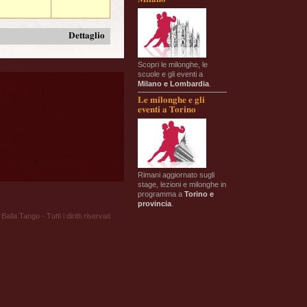
Dettaglio
Scopri le milonghe, le
scuole e gli eventi a
Milano e Lombardia
.
Le milonghe e gli
eventi a Torino
Rimani aggiornato sugli
stage, lezioni e milonghe in
programma a
Torino e
provincia
.
Balla Tango - Tutti i diritti riservati