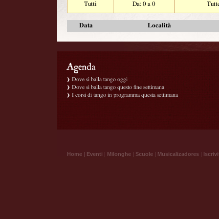
Tutti
Da: 0 a 0
Tutt
Data
Località
Dove si balla tango oggi
Dove si balla tango questo fine settimana
I corsi di tango in programma questa settimana
Home
|
Eventi
|
Milonghe
|
Scuole
|
Musicalizadores
|
Iscrivi