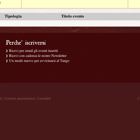
e
Tipologia
Titolo evento
Ricevi per email gli eventi inseriti
Ricevi con cadenza le nostre Newsletter
Un modo nuovo per avvicinarsi al Tango
ti
|
Centro assistenza
|
Contatti
® 