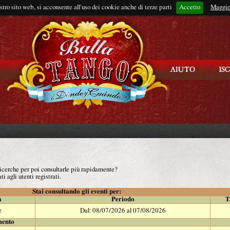
ostro sito web, si acconsente all'uso dei cookie anche di terze parti
Accetto
Rimani connes
Maggio
 ricerche per poi consultarle più rapidamente?
ti agli utenti registrati.
Stai consultando gli eventi per:
à
Periodo
T
e
Dal: 08/07/2026 al 07/08/2026
mento