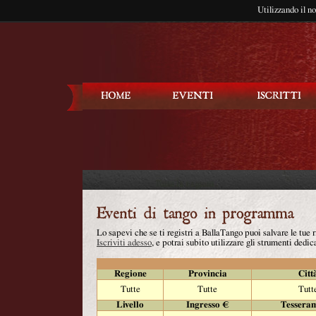
Utilizzando il n
Balla Tango
Lo sapevi che se ti registri a BallaTango puoi salvare le tue
Iscriviti adesso
, e potrai subito utilizzare gli strumenti dedica
Regione
Provincia
Citt
Tutte
Tutte
Tutt
Livello
Ingresso €
Tessera