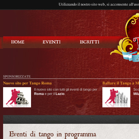
Utilizzando il nostro sito web, si acconsente all'us
Balla Tango
SPONSORIZZATE
Nuovo sito per Tango Roma
Ballare il Tango a M
Il nuovo sito con tutti gli eventi di tango per
Sco
Roma
e per il
Lazio
.
Mil