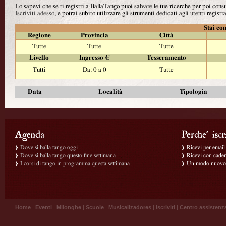
Lo sapevi che se ti registri a BallaTango puoi salvare le tue ricerche per poi con
Iscriviti adesso
, e potrai subito utilizzare gli strumenti dedicati agli utenti registra
Stai con
Regione
Provincia
Città
Tutte
Tutte
Tutte
Livello
Ingresso €
Tesseramento
Tutti
Da: 0 a 0
Tutte
Data
Località
Tipologia
Dove si balla tango oggi
Ricevi per email g
Dove si balla tango questo fine settimana
Ricevi con caden
I corsi di tango in programma questa settimana
Un modo nuovo p
Home
|
Eventi
|
Milonghe
|
Scuole
|
Musicalizadores
|
Iscriviti
|
Centro assistenz