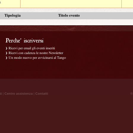
e
Tipologia
Titolo evento
Ricevi per email gli eventi inseriti
Ricevi con cadenza le nostre Newsletter
Un modo nuovo per avvicinarsi al Tango
ti
|
Centro assistenza
|
Contatti
® 