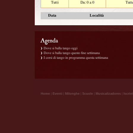
Tutti
Da: 0 a 0
Tutt
Data
Località
Dove si balla tango oggi
Dove si balla tango questo fine settimana
I corsi di tango in programma questa settimana
Home
|
Eventi
|
Milonghe
|
Scuole
|
Musicalizadores
|
Iscrivi