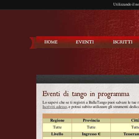
Utilizzando il n
Balla Tango
Lo sapevi che se ti registri a BallaTango puoi salvare le tue
Iscriviti adesso
, e potrai subito utilizzare gli strumenti dedica
Regione
Provincia
Citt
Tutte
Tutte
Tutt
Livello
Ingresso €
Tessera