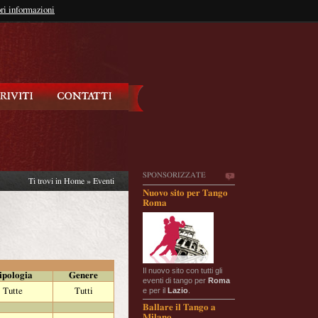
so?
ri informazioni
oppure
Iscriviti
SPONSORIZZATE
Ti trovi in
Home
»
Eventi
Nuovo sito per Tango
Roma
Il nuovo sito con tutti gli
ipologia
Genere
eventi di tango per
Roma
e per il
Lazio
.
Tutte
Tutti
Ballare il Tango a
Milano