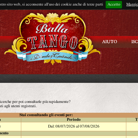
ostro sito web, si acconsente all'uso dei cookie anche di terze parti
Accetto
Rimani connes
Maggio
 ricerche per poi consultarle più rapidamente?
ti agli utenti registrati.
Stai consultando gli eventi per:
à
Periodo
T
e
Dal: 08/07/2026 al 07/08/2026
mento