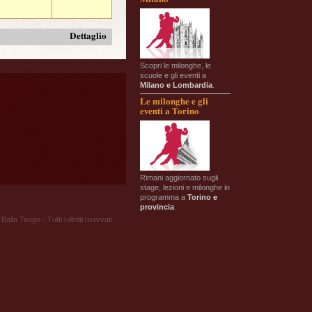
Dettaglio
Scopri le milonghe, le
scuole e gli eventi a
Milano e Lombardia
.
Le milonghe e gli
eventi a Torino
Rimani aggiornato sugli
stage, lezioni e milonghe in
programma a
Torino e
provincia
.
Balla Tango - Tutti i diritti riservati