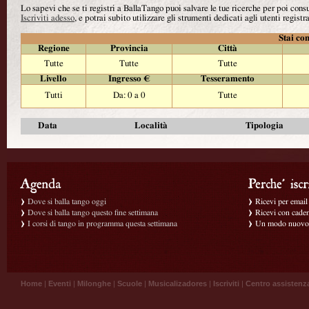
Lo sapevi che se ti registri a BallaTango puoi salvare le tue ricerche per poi con
Iscriviti adesso
, e potrai subito utilizzare gli strumenti dedicati agli utenti registra
Stai con
Regione
Provincia
Città
Tutte
Tutte
Tutte
Livello
Ingresso €
Tesseramento
Tutti
Da: 0 a 0
Tutte
Data
Località
Tipologia
Dove si balla tango oggi
Ricevi per email g
Dove si balla tango questo fine settimana
Ricevi con caden
I corsi di tango in programma questa settimana
Un modo nuovo p
Home
|
Eventi
|
Milonghe
|
Scuole
|
Musicalizadores
|
Iscriviti
|
Centro assistenz