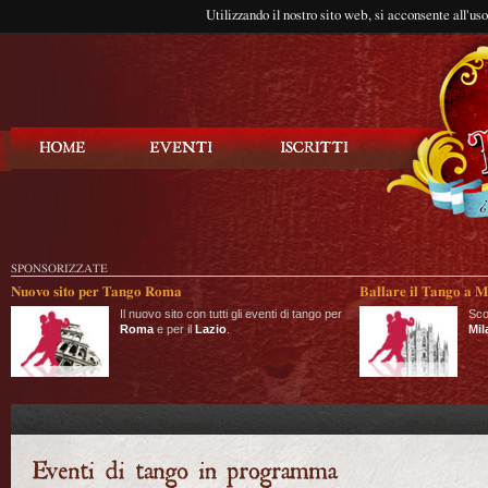
Utilizzando il nostro sito web, si acconsente all'us
Balla Tango
SPONSORIZZATE
Nuovo sito per Tango Roma
Ballare il Tango a M
Il nuovo sito con tutti gli eventi di tango per
Sco
Roma
e per il
Lazio
.
Mil