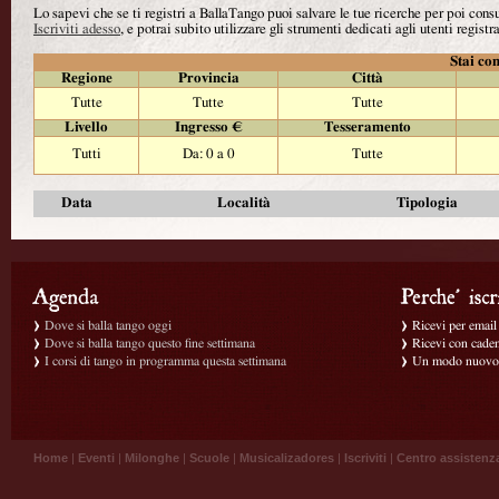
Lo sapevi che se ti registri a BallaTango puoi salvare le tue ricerche per poi con
Iscriviti adesso
, e potrai subito utilizzare gli strumenti dedicati agli utenti registra
Stai con
Regione
Provincia
Città
Tutte
Tutte
Tutte
Livello
Ingresso €
Tesseramento
Tutti
Da: 0 a 0
Tutte
Data
Località
Tipologia
Dove si balla tango oggi
Ricevi per email g
Dove si balla tango questo fine settimana
Ricevi con caden
I corsi di tango in programma questa settimana
Un modo nuovo p
Home
|
Eventi
|
Milonghe
|
Scuole
|
Musicalizadores
|
Iscriviti
|
Centro assistenz