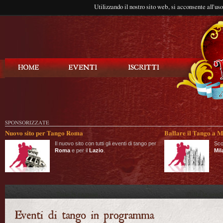
Utilizzando il nostro sito web, si acconsente all'us
Balla Tango
SPONSORIZZATE
Nuovo sito per Tango Roma
Ballare il Tango a M
Il nuovo sito con tutti gli eventi di tango per
Sco
Roma
e per il
Lazio
.
Mil