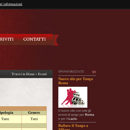
so?
ri informazioni
oppure
Iscriviti
SPONSORIZZATE
Ti trovi in
Home
»
Eventi
Nuovo sito per Tango
Roma
Il nuovo sito con tutti gli
ipologia
Genere
eventi di tango per
Roma
e per il
Lazio
.
Tutte
Tutti
Ballare il Tango a
Milano