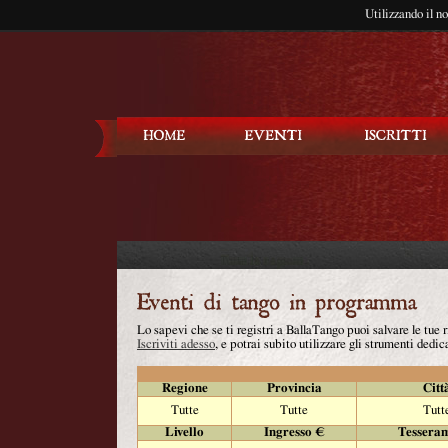
Utilizzando il n
Balla Tango
Lo sapevi che se ti registri a BallaTango puoi salvare le tue
Iscriviti adesso
, e potrai subito utilizzare gli strumenti dedica
Regione
Provincia
Citt
Tutte
Tutte
Tutt
Livello
Ingresso €
Tessera