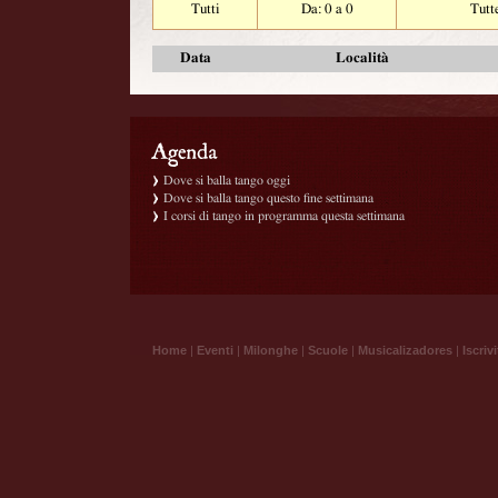
Tutti
Da: 0 a 0
Tutt
Data
Località
Dove si balla tango oggi
Dove si balla tango questo fine settimana
I corsi di tango in programma questa settimana
Home
|
Eventi
|
Milonghe
|
Scuole
|
Musicalizadores
|
Iscrivi