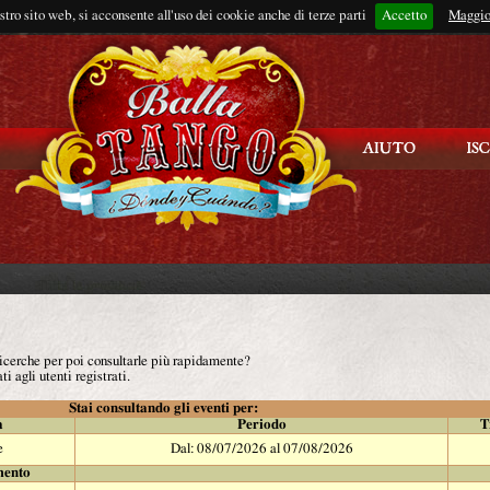
ostro sito web, si acconsente all'uso dei cookie anche di terze parti
Accetto
Rimani connes
Maggio
 ricerche per poi consultarle più rapidamente?
ti agli utenti registrati.
Stai consultando gli eventi per:
à
Periodo
T
e
Dal: 08/07/2026 al 07/08/2026
mento