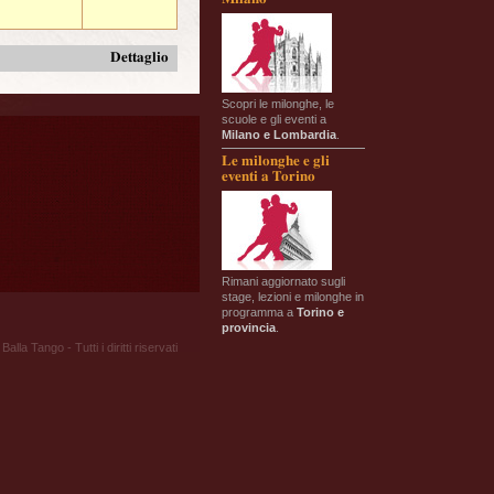
Dettaglio
Scopri le milonghe, le
scuole e gli eventi a
Milano e Lombardia
.
Le milonghe e gli
eventi a Torino
Rimani aggiornato sugli
stage, lezioni e milonghe in
programma a
Torino e
provincia
.
Balla Tango - Tutti i diritti riservati