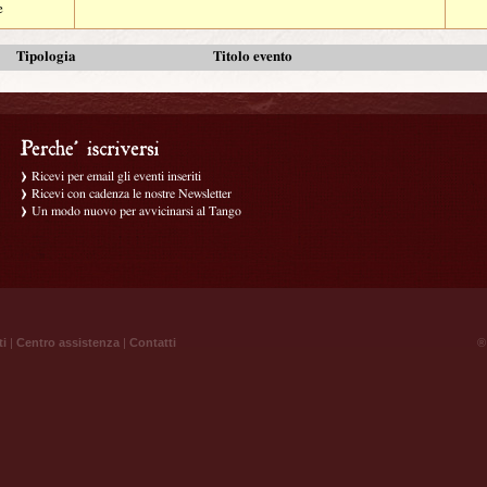
e
Tipologia
Titolo evento
Ricevi per email gli eventi inseriti
Ricevi con cadenza le nostre Newsletter
Un modo nuovo per avvicinarsi al Tango
ti
|
Centro assistenza
|
Contatti
® 