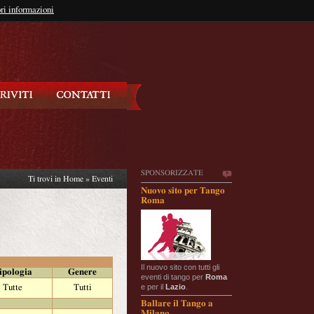
so?
ri informazioni
oppure
Iscriviti
SPONSORIZZATE
Ti trovi in
Home
»
Eventi
Nuovo sito per Tango
Roma
Il nuovo sito con tutti gli
ipologia
Genere
eventi di tango per
Roma
e per il
Lazio
.
Tutte
Tutti
Ballare il Tango a
Milano