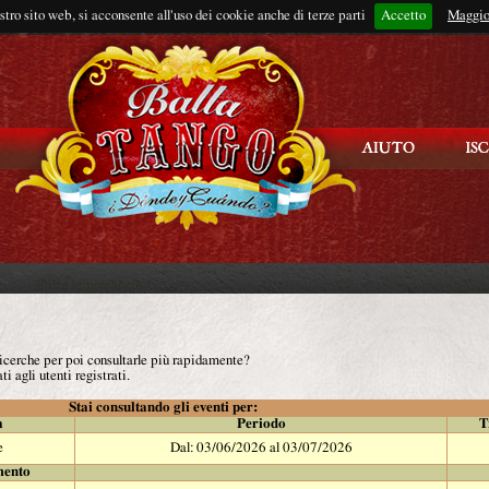
ostro sito web, si acconsente all'uso dei cookie anche di terze parti
Accetto
Rimani connes
Maggio
 ricerche per poi consultarle più rapidamente?
ti agli utenti registrati.
Stai consultando gli eventi per:
à
Periodo
T
e
Dal: 03/06/2026 al 03/07/2026
mento