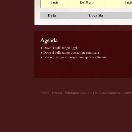
Tutti
Da: 0 a 0
Tutt
Data
Località
Dove si balla tango oggi
Dove si balla tango questo fine settimana
I corsi di tango in programma questa settimana
Home
|
Eventi
|
Milonghe
|
Scuole
|
Musicalizadores
|
Iscrivi