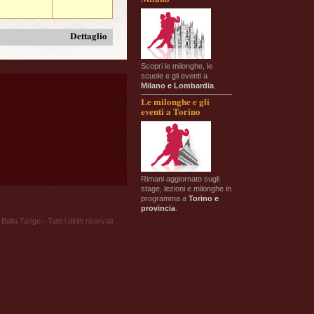
Dettaglio
Scopri le milonghe, le
scuole e gli eventi a
Milano e Lombardia
.
Le milonghe e gli
eventi a Torino
Rimani aggiornato sugli
stage, lezioni e milonghe in
programma a
Torino e
provincia
.
Balla Tango - Tutti i diritti riservati