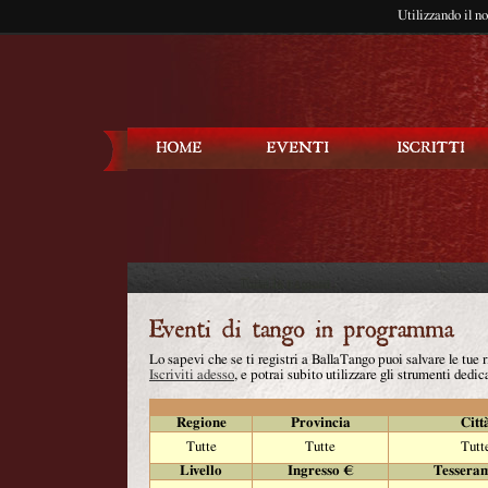
Utilizzando il n
Balla Tango
Lo sapevi che se ti registri a BallaTango puoi salvare le tue
Iscriviti adesso
, e potrai subito utilizzare gli strumenti dedica
Regione
Provincia
Citt
Tutte
Tutte
Tutt
Livello
Ingresso €
Tessera