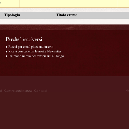
e
Tipologia
Titolo evento
Ricevi per email gli eventi inseriti
Ricevi con cadenza le nostre Newsletter
Un modo nuovo per avvicinarsi al Tango
ti
|
Centro assistenza
|
Contatti
® 