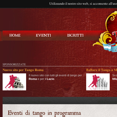
Utilizzando il nostro sito web, si acconsente all'us
Balla Tango
SPONSORIZZATE
Nuovo sito per Tango Roma
Ballare il Tango a M
Il nuovo sito con tutti gli eventi di tango per
Sco
Roma
e per il
Lazio
.
Mil