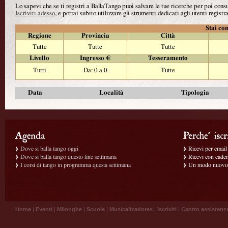
Lo sapevi che se ti registri a BallaTango puoi salvare le tue ricerche per poi con
Iscriviti adesso
, e potrai subito utilizzare gli strumenti dedicati agli utenti registra
Stai con
Regione
Provincia
Città
Tutte
Tutte
Tutte
Livello
Ingresso €
Tesseramento
Tutti
Da: 0 a 0
Tutte
Data
Località
Tipologia
Dove si balla tango oggi
Ricevi per email g
Dove si balla tango questo fine settimana
Ricevi con caden
I corsi di tango in programma questa settimana
Un modo nuovo p
Home
|
Eventi
|
Milonghe
|
Scuole
|
Musicalizadores
|
Iscriviti
|
Centro assistenz