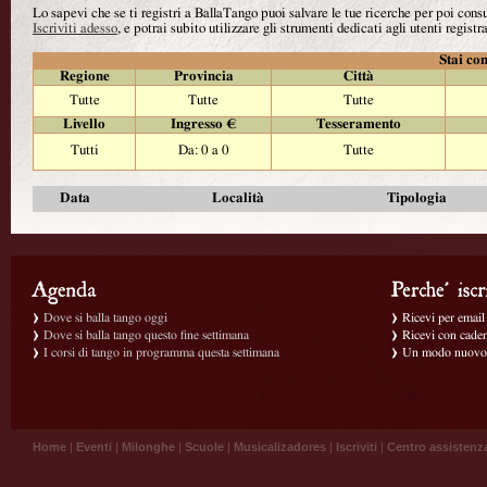
Lo sapevi che se ti registri a BallaTango puoi salvare le tue ricerche per poi con
Iscriviti adesso
, e potrai subito utilizzare gli strumenti dedicati agli utenti registra
Stai con
Regione
Provincia
Città
Tutte
Tutte
Tutte
Livello
Ingresso €
Tesseramento
Tutti
Da: 0 a 0
Tutte
Data
Località
Tipologia
Dove si balla tango oggi
Ricevi per email g
Dove si balla tango questo fine settimana
Ricevi con caden
I corsi di tango in programma questa settimana
Un modo nuovo p
Home
|
Eventi
|
Milonghe
|
Scuole
|
Musicalizadores
|
Iscriviti
|
Centro assistenz