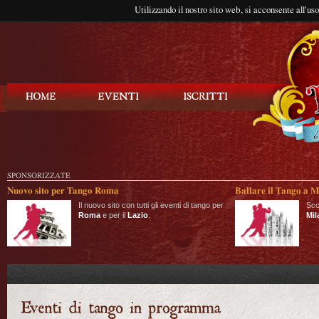
Utilizzando il nostro sito web, si acconsente all'us
Balla Tango
SPONSORIZZATE
Nuovo sito per Tango Roma
Ballare il Tango a M
Il nuovo sito con tutti gli eventi di tango per
Sco
Roma
e per il
Lazio
.
Mil