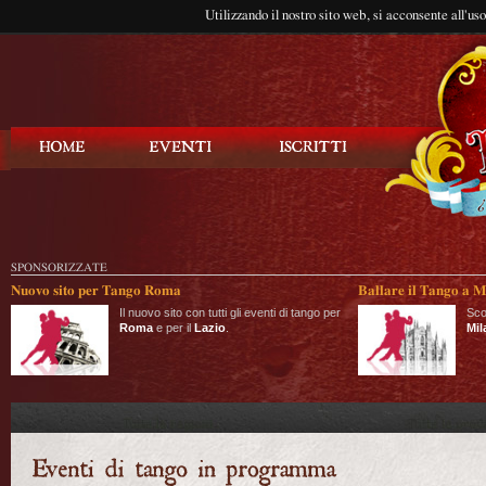
Utilizzando il nostro sito web, si acconsente all'us
Balla Tango
SPONSORIZZATE
Nuovo sito per Tango Roma
Ballare il Tango a M
Il nuovo sito con tutti gli eventi di tango per
Sco
Roma
e per il
Lazio
.
Mil