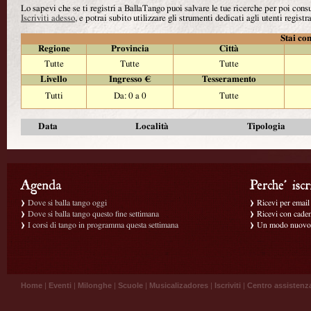
Lo sapevi che se ti registri a BallaTango puoi salvare le tue ricerche per poi con
Iscriviti adesso
, e potrai subito utilizzare gli strumenti dedicati agli utenti registra
Stai con
Regione
Provincia
Città
Tutte
Tutte
Tutte
Livello
Ingresso €
Tesseramento
Tutti
Da: 0 a 0
Tutte
Data
Località
Tipologia
Dove si balla tango oggi
Ricevi per email g
Dove si balla tango questo fine settimana
Ricevi con caden
I corsi di tango in programma questa settimana
Un modo nuovo p
Home
|
Eventi
|
Milonghe
|
Scuole
|
Musicalizadores
|
Iscriviti
|
Centro assistenz