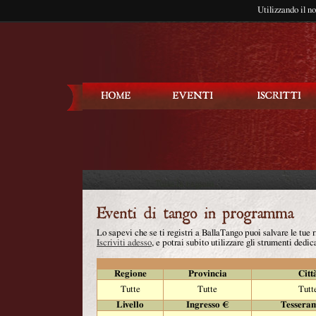
Utilizzando il n
Balla Tango
Lo sapevi che se ti registri a BallaTango puoi salvare le tue
Iscriviti adesso
, e potrai subito utilizzare gli strumenti dedica
Regione
Provincia
Citt
Tutte
Tutte
Tutt
Livello
Ingresso €
Tessera