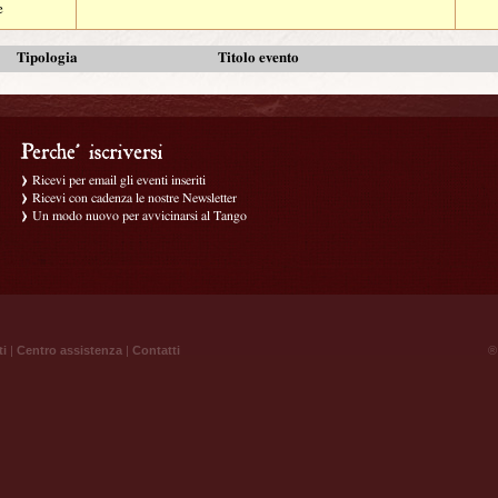
e
Tipologia
Titolo evento
Ricevi per email gli eventi inseriti
Ricevi con cadenza le nostre Newsletter
Un modo nuovo per avvicinarsi al Tango
ti
|
Centro assistenza
|
Contatti
® 