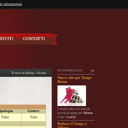
so?
ri informazioni
oppure
Iscriviti
SPONSORIZZATE
Ti trovi in
Home
»
Eventi
Nuovo sito per Tango
Roma
Il nuovo sito con tutti gli
ipologia
Genere
eventi di tango per
Roma
e per il
Lazio
.
Tutte
Tutti
Ballare il Tango a
Milano