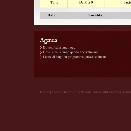
Tutti
Da: 0 a 0
Tutt
Data
Località
Dove si balla tango oggi
Dove si balla tango questo fine settimana
I corsi di tango in programma questa settimana
Home
|
Eventi
|
Milonghe
|
Scuole
|
Musicalizadores
|
Iscrivi