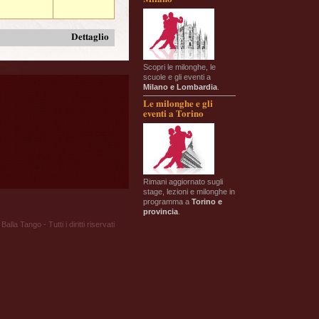
Dettaglio
Scopri le milonghe, le
scuole e gli eventi a
Milano e Lombardia
.
Le milonghe e gli
eventi a Torino
Rimani aggiornato sugli
stage, lezioni e milonghe in
programma a
Torino e
provincia
.
Balla Tango - Tutti i diritti riservati