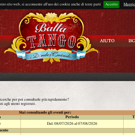
ostro sito web, si acconsente all'uso dei cookie anche di terze parti
Accetto
Rimani connes
Maggio
 ricerche per poi consultarle più rapidamente?
ti agli utenti registrati.
Stai consultando gli eventi per:
à
Periodo
T
e
Dal: 08/07/2026 al 07/08/2026
mento