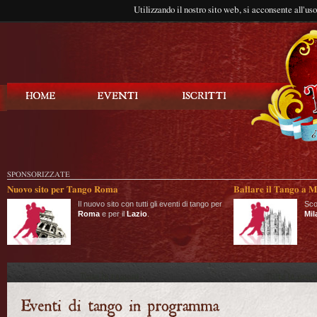
Utilizzando il nostro sito web, si acconsente all'us
Balla Tango
SPONSORIZZATE
Nuovo sito per Tango Roma
Ballare il Tango a M
Il nuovo sito con tutti gli eventi di tango per
Sco
Roma
e per il
Lazio
.
Mil