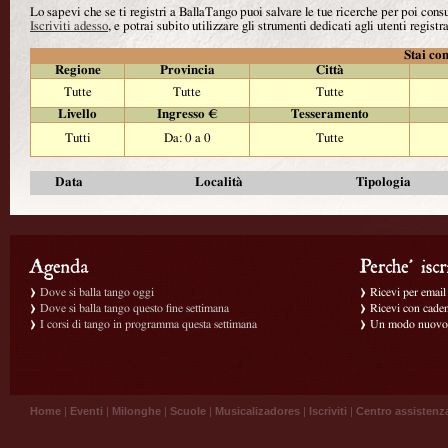
Lo sapevi che se ti registri a BallaTango puoi salvare le tue ricerche per poi con
Iscriviti adesso
, e potrai subito utilizzare gli strumenti dedicati agli utenti registra
Stai con
Regione
Provincia
Città
Tutte
Tutte
Tutte
Livello
Ingresso €
Tesseramento
Tutti
Da: 0 a 0
Tutte
Data
Località
Tipologia
Dove si balla tango oggi
Ricevi per email g
Dove si balla tango questo fine settimana
Ricevi con caden
I corsi di tango in programma questa settimana
Un modo nuovo p
Home
|
Eventi
|
Milonghe
|
Scuole
|
Musicalizadores
|
Iscriviti
|
Centro assistenz