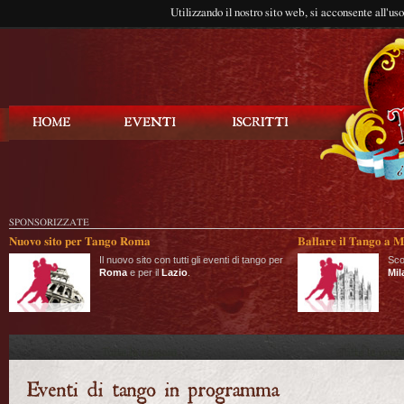
Utilizzando il nostro sito web, si acconsente all'us
Balla Tango
SPONSORIZZATE
Nuovo sito per Tango Roma
Ballare il Tango a M
Il nuovo sito con tutti gli eventi di tango per
Sco
Roma
e per il
Lazio
.
Mil