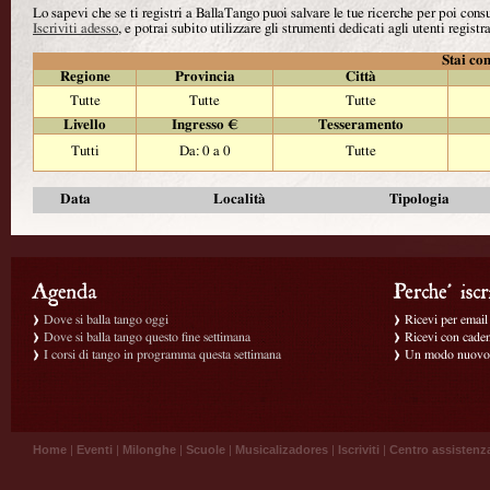
Lo sapevi che se ti registri a BallaTango puoi salvare le tue ricerche per poi con
Iscriviti adesso
, e potrai subito utilizzare gli strumenti dedicati agli utenti registra
Stai con
Regione
Provincia
Città
Tutte
Tutte
Tutte
Livello
Ingresso €
Tesseramento
Tutti
Da: 0 a 0
Tutte
Data
Località
Tipologia
Dove si balla tango oggi
Ricevi per email g
Dove si balla tango questo fine settimana
Ricevi con caden
I corsi di tango in programma questa settimana
Un modo nuovo p
Home
|
Eventi
|
Milonghe
|
Scuole
|
Musicalizadores
|
Iscriviti
|
Centro assistenz