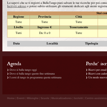
Lo sapevi che se ti registri a BallaTango puoi salvare le tue ricerche per poi con
Iscriviti adesso
, e potrai subito utilizzare gli strumenti dedicati agli utenti registra
Stai con
Regione
Provincia
Città
Tutte
Tutte
Tutte
Livello
Ingresso €
Tesseramento
Tutti
Da: 0 a 0
Tutte
Data
Località
Tipologia
Dove si balla tango oggi
Ricevi per email g
Dove si balla tango questo fine settimana
Ricevi con caden
I corsi di tango in programma questa settimana
Un modo nuovo p
Home
|
Eventi
|
Milonghe
|
Scuole
|
Musicalizadores
|
Iscriviti
|
Centro assistenz