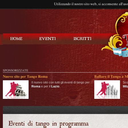
Utilizzando il nostro sito web, si acconsente all'us
Balla Tango
SPONSORIZZATE
Nuovo sito per Tango Roma
Ballare il Tango a M
Il nuovo sito con tutti gli eventi di tango per
Sco
Roma
e per il
Lazio
.
Mil