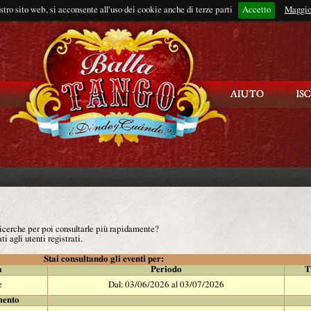
ostro sito web, si acconsente all'uso dei cookie anche di terze parti
Accetto
Rimani connes
Maggio
 ricerche per poi consultarle più rapidamente?
ti agli utenti registrati.
Stai consultando gli eventi per:
à
Periodo
T
e
Dal: 03/06/2026 al 03/07/2026
mento