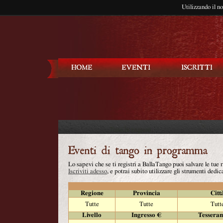
Utilizzando il n
Balla Tango
Lo sapevi che se ti registri a BallaTango puoi salvare le tue
Iscriviti adesso
, e potrai subito utilizzare gli strumenti dedica
Regione
Provincia
Citt
Tutte
Tutte
Tutt
Livello
Ingresso €
Tessera