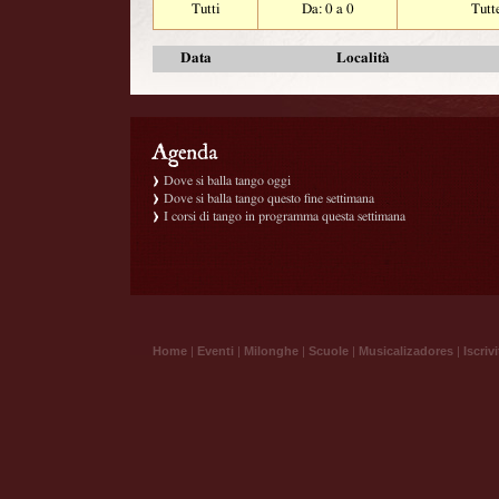
Tutti
Da: 0 a 0
Tutt
Data
Località
Dove si balla tango oggi
Dove si balla tango questo fine settimana
I corsi di tango in programma questa settimana
Home
|
Eventi
|
Milonghe
|
Scuole
|
Musicalizadores
|
Iscrivi