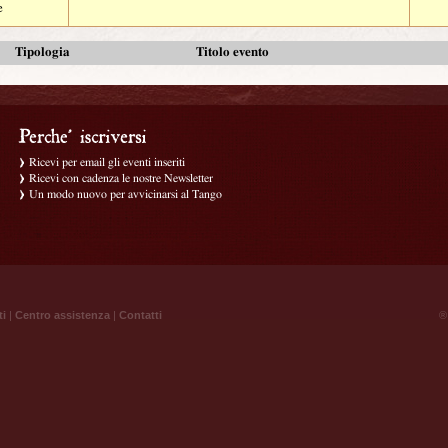
e
Tipologia
Titolo evento
Ricevi per email gli eventi inseriti
Ricevi con cadenza le nostre Newsletter
Un modo nuovo per avvicinarsi al Tango
ti
|
Centro assistenza
|
Contatti
® 