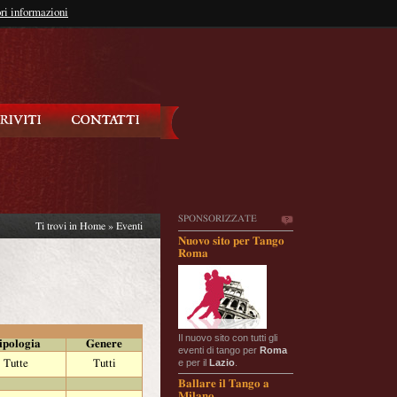
so?
ri informazioni
oppure
Iscriviti
SPONSORIZZATE
Ti trovi in
Home
»
Eventi
Nuovo sito per Tango
Roma
Il nuovo sito con tutti gli
ipologia
Genere
eventi di tango per
Roma
e per il
Lazio
.
Tutte
Tutti
Ballare il Tango a
Milano