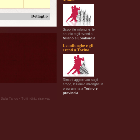
Dettaglio
Scopri le milonghe, le
scuole e gli eventi a
Milano e Lombardia
.
Le milonghe e gli
eventi a Torino
Rimani aggiornato sugli
stage, lezioni e milonghe in
programma a
Torino e
provincia
.
Balla Tango - Tutti i diritti riservati