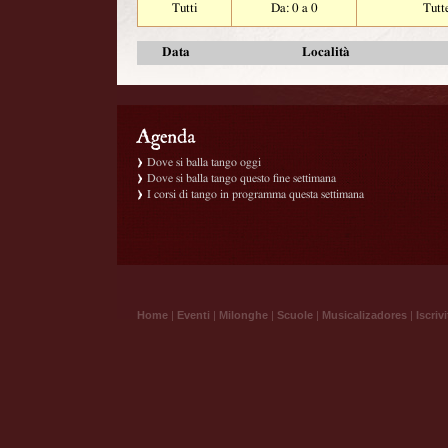
Tutti
Da: 0 a 0
Tutt
Data
Località
Dove si balla tango oggi
Dove si balla tango questo fine settimana
I corsi di tango in programma questa settimana
Home
|
Eventi
|
Milonghe
|
Scuole
|
Musicalizadores
|
Iscrivi