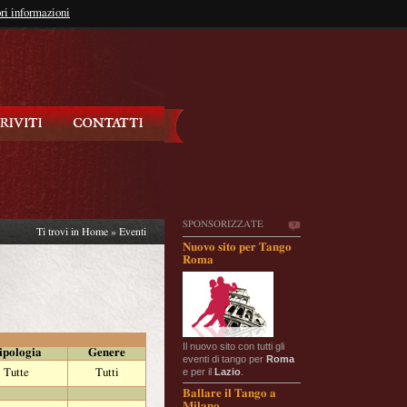
so?
ri informazioni
oppure
Iscriviti
SPONSORIZZATE
Ti trovi in
Home
»
Eventi
Nuovo sito per Tango
Roma
Il nuovo sito con tutti gli
ipologia
Genere
eventi di tango per
Roma
e per il
Lazio
.
Tutte
Tutti
Ballare il Tango a
Milano