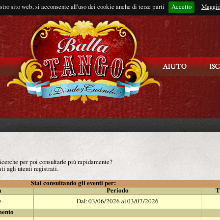
ostro sito web, si acconsente all'uso dei cookie anche di terze parti
Accetto
Rimani connes
Maggio
 ricerche per poi consultarle più rapidamente?
ti agli utenti registrati.
Stai consultando gli eventi per:
à
Periodo
T
e
Dal: 03/06/2026 al 03/07/2026
mento