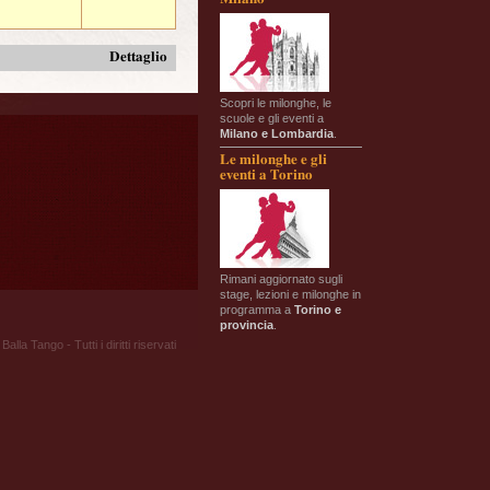
Dettaglio
Scopri le milonghe, le
scuole e gli eventi a
Milano e Lombardia
.
Le milonghe e gli
eventi a Torino
Rimani aggiornato sugli
stage, lezioni e milonghe in
programma a
Torino e
provincia
.
Balla Tango - Tutti i diritti riservati