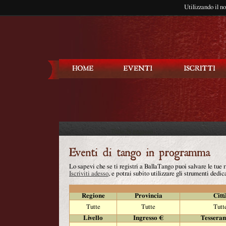
Utilizzando il n
Balla Tango
Lo sapevi che se ti registri a BallaTango puoi salvare le tue
Iscriviti adesso
, e potrai subito utilizzare gli strumenti dedica
Regione
Provincia
Citt
Tutte
Tutte
Tutt
Livello
Ingresso €
Tessera