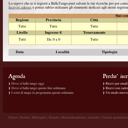
Lo sapevi che se ti registri a BallaTango puoi salvare le tue ricerche per poi con
Iscriviti adesso
, e potrai subito utilizzare gli strumenti dedicati agli utenti registra
Stai con
Regione
Provincia
Città
Tutte
Tutte
Tutte
Livello
Ingresso €
Tesseramento
Tutti
Da: 0 a 0
Tutte
Data
Località
Tipologia
Dove si balla tango oggi
Ricevi per email g
Dove si balla tango questo fine settimana
Ricevi con caden
I corsi di tango in programma questa settimana
Un modo nuovo p
Home
|
Eventi
|
Milonghe
|
Scuole
|
Musicalizadores
|
Iscriviti
|
Centro assistenz