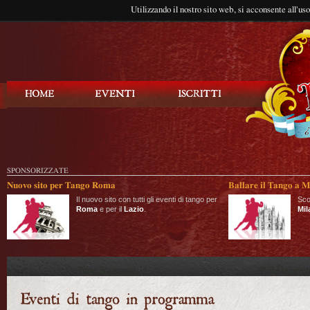
Utilizzando il nostro sito web, si acconsente all'us
Balla Tango
SPONSORIZZATE
Nuovo sito per Tango Roma
Ballare il Tango a M
Il nuovo sito con tutti gli eventi di tango per
Sco
Roma
e per il
Lazio
.
Mil