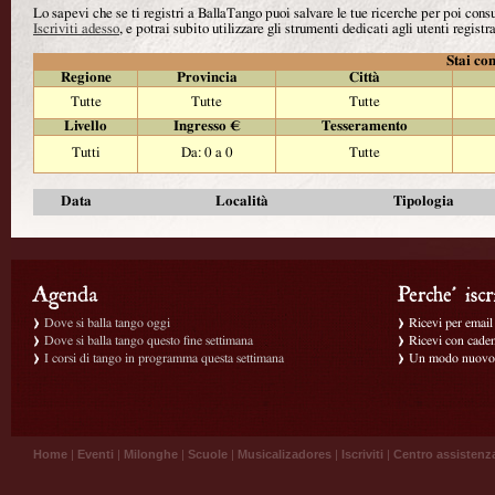
Lo sapevi che se ti registri a BallaTango puoi salvare le tue ricerche per poi con
Iscriviti adesso
, e potrai subito utilizzare gli strumenti dedicati agli utenti registra
Stai con
Regione
Provincia
Città
Tutte
Tutte
Tutte
Livello
Ingresso €
Tesseramento
Tutti
Da: 0 a 0
Tutte
Data
Località
Tipologia
Dove si balla tango oggi
Ricevi per email g
Dove si balla tango questo fine settimana
Ricevi con caden
I corsi di tango in programma questa settimana
Un modo nuovo p
Home
|
Eventi
|
Milonghe
|
Scuole
|
Musicalizadores
|
Iscriviti
|
Centro assistenz