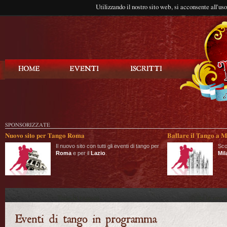
Utilizzando il nostro sito web, si acconsente all'us
Balla Tango
SPONSORIZZATE
Nuovo sito per Tango Roma
Ballare il Tango a M
Il nuovo sito con tutti gli eventi di tango per
Sco
Roma
e per il
Lazio
.
Mil