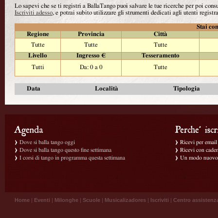
Lo sapevi che se ti registri a BallaTango puoi salvare le tue ricerche per poi con
Iscriviti adesso
, e potrai subito utilizzare gli strumenti dedicati agli utenti registra
Stai con
Regione
Provincia
Città
Tutte
Tutte
Tutte
Livello
Ingresso €
Tesseramento
Tutti
Da: 0 a 0
Tutte
Data
Località
Tipologia
Dove si balla tango oggi
Ricevi per email g
Dove si balla tango questo fine settimana
Ricevi con caden
I corsi di tango in programma questa settimana
Un modo nuovo p
Home
|
Eventi
|
Milonghe
|
Scuole
|
Musicalizadores
|
Iscriviti
|
Centro assistenz