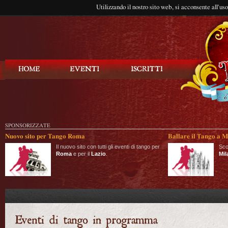
Utilizzando il nostro sito web, si acconsente all'us
Balla Tango
SPONSORIZZATE
Nuovo sito per Tango Roma
Ballare il Tango a M
Il nuovo sito con tutti gli eventi di tango per
Sco
Roma
e per il
Lazio
.
Mil