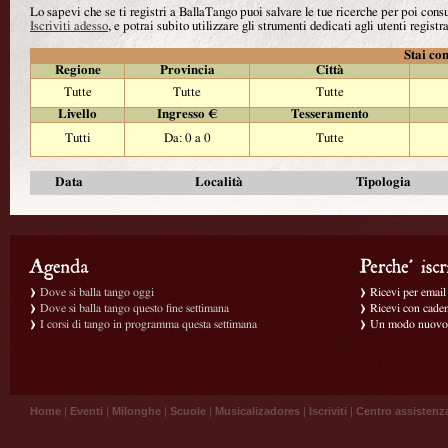
Lo sapevi che se ti registri a BallaTango puoi salvare le tue ricerche per poi con
Iscriviti adesso
, e potrai subito utilizzare gli strumenti dedicati agli utenti registra
Stai con
Regione
Provincia
Città
Tutte
Tutte
Tutte
Livello
Ingresso €
Tesseramento
Tutti
Da: 0 a 0
Tutte
Data
Località
Tipologia
Dove si balla tango oggi
Ricevi per email g
Dove si balla tango questo fine settimana
Ricevi con caden
I corsi di tango in programma questa settimana
Un modo nuovo p
Home
|
Eventi
|
Milonghe
|
Scuole
|
Musicalizadores
|
Iscriviti
|
Centro assistenz