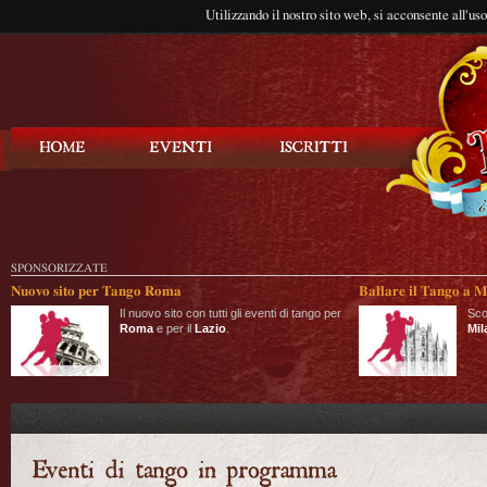
Utilizzando il nostro sito web, si acconsente all'us
Balla Tango
SPONSORIZZATE
Nuovo sito per Tango Roma
Ballare il Tango a M
Il nuovo sito con tutti gli eventi di tango per
Sco
Roma
e per il
Lazio
.
Mil