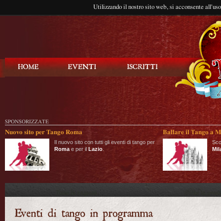
Utilizzando il nostro sito web, si acconsente all'us
Balla Tango
SPONSORIZZATE
Nuovo sito per Tango Roma
Ballare il Tango a M
Il nuovo sito con tutti gli eventi di tango per
Sco
Roma
e per il
Lazio
.
Mil