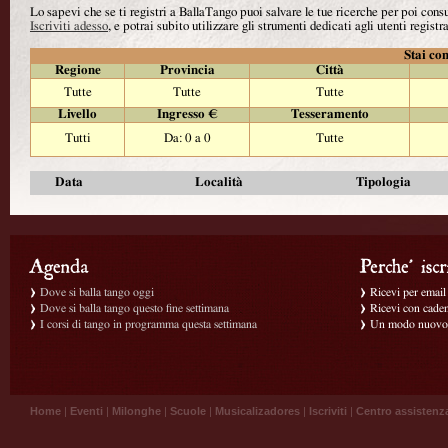
Lo sapevi che se ti registri a BallaTango puoi salvare le tue ricerche per poi con
Iscriviti adesso
, e potrai subito utilizzare gli strumenti dedicati agli utenti registra
Stai con
Regione
Provincia
Città
Tutte
Tutte
Tutte
Livello
Ingresso €
Tesseramento
Tutti
Da: 0 a 0
Tutte
Data
Località
Tipologia
Dove si balla tango oggi
Ricevi per email g
Dove si balla tango questo fine settimana
Ricevi con caden
I corsi di tango in programma questa settimana
Un modo nuovo p
Home
|
Eventi
|
Milonghe
|
Scuole
|
Musicalizadores
|
Iscriviti
|
Centro assistenz