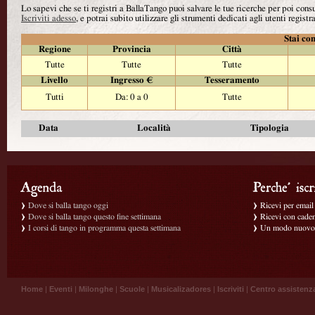
Lo sapevi che se ti registri a BallaTango puoi salvare le tue ricerche per poi con
Iscriviti adesso
, e potrai subito utilizzare gli strumenti dedicati agli utenti registra
Stai con
Regione
Provincia
Città
Tutte
Tutte
Tutte
Livello
Ingresso €
Tesseramento
Tutti
Da: 0 a 0
Tutte
Data
Località
Tipologia
Dove si balla tango oggi
Ricevi per email g
Dove si balla tango questo fine settimana
Ricevi con caden
I corsi di tango in programma questa settimana
Un modo nuovo p
Home
|
Eventi
|
Milonghe
|
Scuole
|
Musicalizadores
|
Iscriviti
|
Centro assistenz