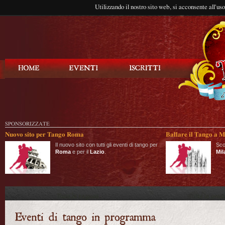
Utilizzando il nostro sito web, si acconsente all'us
Balla Tango
SPONSORIZZATE
Nuovo sito per Tango Roma
Ballare il Tango a M
Il nuovo sito con tutti gli eventi di tango per
Sco
Roma
e per il
Lazio
.
Mil