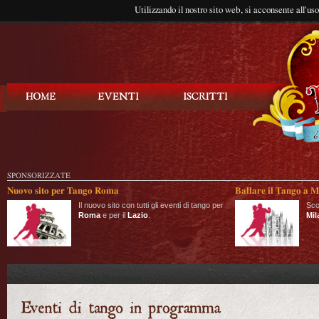
Utilizzando il nostro sito web, si acconsente all'us
Balla Tango
SPONSORIZZATE
Nuovo sito per Tango Roma
Ballare il Tango a M
Il nuovo sito con tutti gli eventi di tango per
Sco
Roma
e per il
Lazio
.
Mil