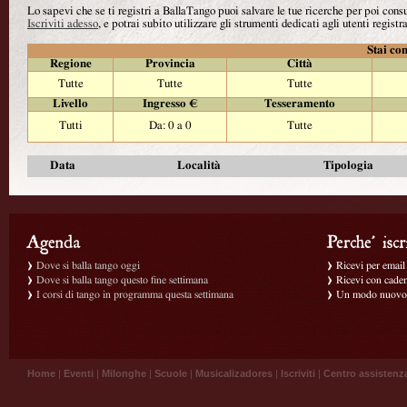
Lo sapevi che se ti registri a BallaTango puoi salvare le tue ricerche per poi con
Iscriviti adesso
, e potrai subito utilizzare gli strumenti dedicati agli utenti registra
Stai con
Regione
Provincia
Città
Tutte
Tutte
Tutte
Livello
Ingresso €
Tesseramento
Tutti
Da: 0 a 0
Tutte
Data
Località
Tipologia
Dove si balla tango oggi
Ricevi per email g
Dove si balla tango questo fine settimana
Ricevi con caden
I corsi di tango in programma questa settimana
Un modo nuovo p
Home
|
Eventi
|
Milonghe
|
Scuole
|
Musicalizadores
|
Iscriviti
|
Centro assistenz