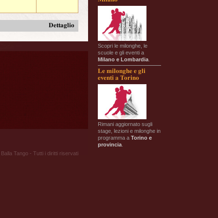
Dettaglio
Scopri le milonghe, le
scuole e gli eventi a
Milano e Lombardia
.
Le milonghe e gli
eventi a Torino
Rimani aggiornato sugli
stage, lezioni e milonghe in
programma a
Torino e
provincia
.
Balla Tango - Tutti i diritti riservati