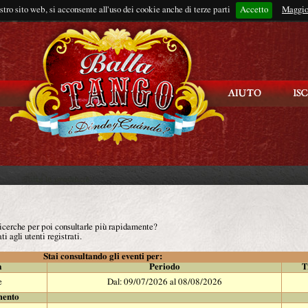
ostro sito web, si acconsente all'uso dei cookie anche di terze parti
Accetto
Rimani connes
Maggio
 ricerche per poi consultarle più rapidamente?
ti agli utenti registrati.
Stai consultando gli eventi per:
à
Periodo
T
e
Dal: 09/07/2026 al 08/08/2026
mento