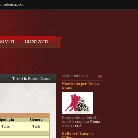
so?
ri informazioni
oppure
Iscriviti
SPONSORIZZATE
Ti trovi in
Home
»
Eventi
Nuovo sito per Tango
Roma
Il nuovo sito con tutti gli
ipologia
Genere
eventi di tango per
Roma
e per il
Lazio
.
Tutte
Tutti
Ballare il Tango a
Milano