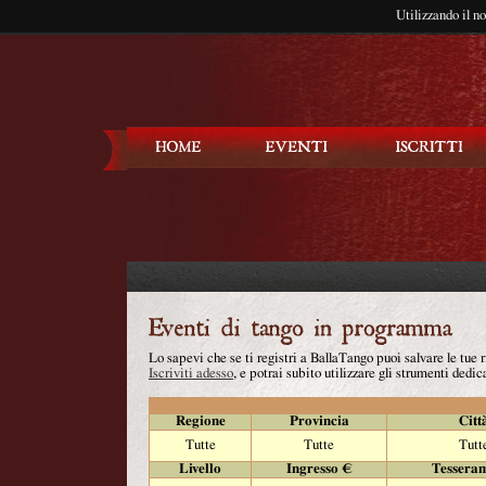
Utilizzando il n
Balla Tango
Lo sapevi che se ti registri a BallaTango puoi salvare le tue
Iscriviti adesso
, e potrai subito utilizzare gli strumenti dedica
Regione
Provincia
Citt
Tutte
Tutte
Tutt
Livello
Ingresso €
Tessera