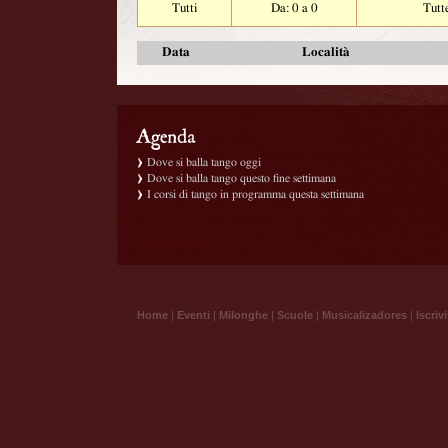
Tutti
Da: 0 a 0
Tutt
Data
Località
Dove si balla tango oggi
Dove si balla tango questo fine settimana
I corsi di tango in programma questa settimana
Home
|
Eventi
|
Milonghe
|
Scuole
|
Musicalizadores
|
Iscrivi