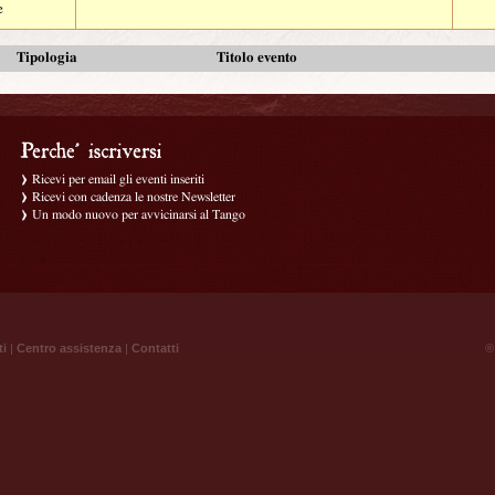
e
Tipologia
Titolo evento
Ricevi per email gli eventi inseriti
Ricevi con cadenza le nostre Newsletter
Un modo nuovo per avvicinarsi al Tango
ti
|
Centro assistenza
|
Contatti
® 