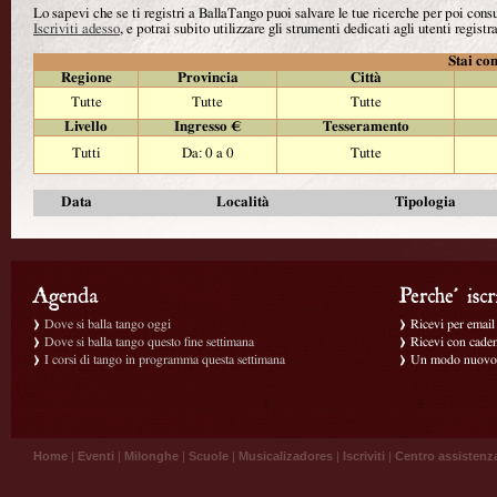
Lo sapevi che se ti registri a BallaTango puoi salvare le tue ricerche per poi con
Iscriviti adesso
, e potrai subito utilizzare gli strumenti dedicati agli utenti registra
Stai con
Regione
Provincia
Città
Tutte
Tutte
Tutte
Livello
Ingresso €
Tesseramento
Tutti
Da: 0 a 0
Tutte
Data
Località
Tipologia
Dove si balla tango oggi
Ricevi per email g
Dove si balla tango questo fine settimana
Ricevi con caden
I corsi di tango in programma questa settimana
Un modo nuovo p
Home
|
Eventi
|
Milonghe
|
Scuole
|
Musicalizadores
|
Iscriviti
|
Centro assistenz