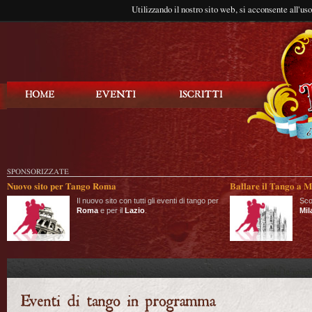
Utilizzando il nostro sito web, si acconsente all'us
Balla Tango
SPONSORIZZATE
Nuovo sito per Tango Roma
Ballare il Tango a M
Il nuovo sito con tutti gli eventi di tango per
Sco
Roma
e per il
Lazio
.
Mil