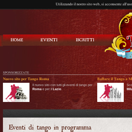
Utilizzando il nostro sito web, si acconsente all'us
Balla Tango
SPONSORIZZATE
Nuovo sito per Tango Roma
Ballare il Tango a M
Il nuovo sito con tutti gli eventi di tango per
Sco
Roma
e per il
Lazio
.
Mil