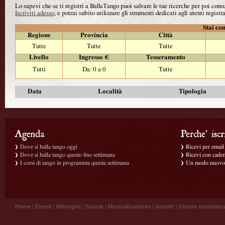
Lo sapevi che se ti registri a BallaTango puoi salvare le tue ricerche per poi con
Iscriviti adesso
, e potrai subito utilizzare gli strumenti dedicati agli utenti registra
Stai con
Regione
Provincia
Città
Tutte
Tutte
Tutte
Livello
Ingresso €
Tesseramento
Tutti
Da: 0 a 0
Tutte
Data
Località
Tipologia
Dove si balla tango oggi
Ricevi per email g
Dove si balla tango questo fine settimana
Ricevi con caden
I corsi di tango in programma questa settimana
Un modo nuovo p
Home
|
Eventi
|
Milonghe
|
Scuole
|
Musicalizadores
|
Iscriviti
|
Centro assistenz