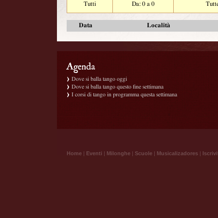
Tutti
Da: 0 a 0
Tutt
Data
Località
Dove si balla tango oggi
Dove si balla tango questo fine settimana
I corsi di tango in programma questa settimana
Home
|
Eventi
|
Milonghe
|
Scuole
|
Musicalizadores
|
Iscrivi