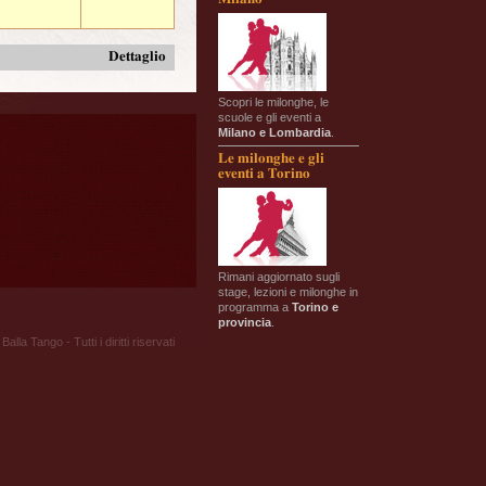
Dettaglio
Scopri le milonghe, le
scuole e gli eventi a
Milano e Lombardia
.
Le milonghe e gli
eventi a Torino
Rimani aggiornato sugli
stage, lezioni e milonghe in
programma a
Torino e
provincia
.
Balla Tango - Tutti i diritti riservati