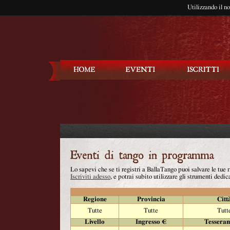
Utilizzando il n
Balla Tango
Lo sapevi che se ti registri a BallaTango puoi salvare le tue
Iscriviti adesso
, e potrai subito utilizzare gli strumenti dedica
Regione
Provincia
Citt
Tutte
Tutte
Tutt
Livello
Ingresso €
Tessera