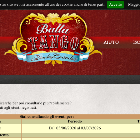
ostro sito web, si acconsente all'uso dei cookie anche di terze parti
Accetto
Rimani connes
Maggio
 ricerche per poi consultarle più rapidamente?
ti agli utenti registrati.
Stai consultando gli eventi per:
à
Periodo
T
e
Dal: 03/06/2026 al 03/07/2026
mento