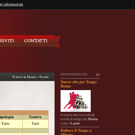
so?
ri informazioni
oppure
Iscriviti
SPONSORIZZATE
Ti trovi in
Home
»
Eventi
Nuovo sito per Tango
Roma
Il nuovo sito con tutti gli
ipologia
Genere
eventi di tango per
Roma
e per il
Lazio
.
Tutte
Tutti
Ballare il Tango a
Milano