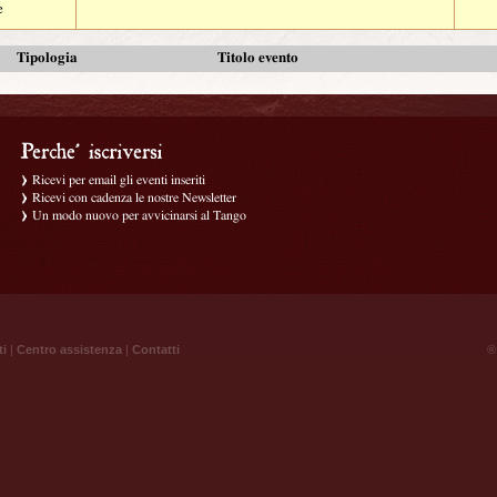
e
Tipologia
Titolo evento
Ricevi per email gli eventi inseriti
Ricevi con cadenza le nostre Newsletter
Un modo nuovo per avvicinarsi al Tango
ti
|
Centro assistenza
|
Contatti
® 