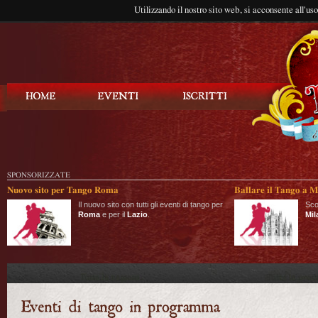
Utilizzando il nostro sito web, si acconsente all'us
Balla Tango
SPONSORIZZATE
Nuovo sito per Tango Roma
Ballare il Tango a M
Il nuovo sito con tutti gli eventi di tango per
Sco
Roma
e per il
Lazio
.
Mil