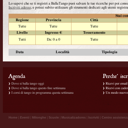
Lo sapevi che se ti registri a BallaTango puoi salvare le tue ricerche per poi con
Iscriviti adesso
, e potrai subito utilizzare gli strumenti dedicati agli utenti registra
Stai con
Regione
Provincia
Città
Tutte
Tutte
Tutte
Livello
Ingresso €
Tesseramento
Tutti
Da: 0 a 0
Tutte
Data
Località
Tipologia
Dove si balla tango oggi
Ricevi per email g
Dove si balla tango questo fine settimana
Ricevi con caden
I corsi di tango in programma questa settimana
Un modo nuovo p
Home
|
Eventi
|
Milonghe
|
Scuole
|
Musicalizadores
|
Iscriviti
|
Centro assistenz