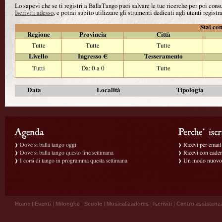
Lo sapevi che se ti registri a BallaTango puoi salvare le tue ricerche per poi con
Iscriviti adesso
, e potrai subito utilizzare gli strumenti dedicati agli utenti registra
Stai con
Regione
Provincia
Città
Tutte
Tutte
Tutte
Livello
Ingresso €
Tesseramento
Tutti
Da: 0 a 0
Tutte
Data
Località
Tipologia
Dove si balla tango oggi
Ricevi per email g
Dove si balla tango questo fine settimana
Ricevi con caden
I corsi di tango in programma questa settimana
Un modo nuovo p
Home
|
Eventi
|
Milonghe
|
Scuole
|
Musicalizadores
|
Iscriviti
|
Centro assistenz