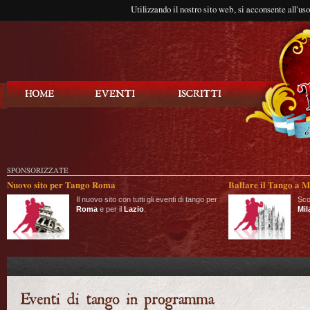
Utilizzando il nostro sito web, si acconsente all'us
Balla Tango
SPONSORIZZATE
Nuovo sito per Tango Roma
Ballare il Tango a M
Il nuovo sito con tutti gli eventi di tango per
Sco
Roma
e per il
Lazio
.
Mil